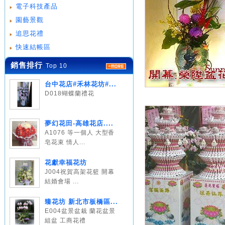
電子科技產品
園藝景觀
追思花禮
快速結帳區
銷售排行
Top 10
台中花店#禾林花坊#...
D018蝴蝶蘭禮花
夢幻花田-高雄花店....
A1076 等一個人 大型香
皂花束 情人...
花獻幸福花坊
J004祝賀高架花籃 開幕
結婚會場 ...
臻花坊 新北市板橋區...
E004盆景盆栽 蘭花盆景
組盆 工商花禮