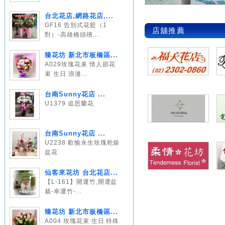
台北花店,網路花店,...
GF16 告別式花籃（1
店舖推薦
對）-高雄橋頭殯...
臻花坊 新北市板橋區...
A029玫瑰花束 情人節花
束 生日 浪漫...
台南Sunny花店 ...
U1379 追思蘭花
台南Sunny花店 ...
U2238 歡愉永生玫瑰乾燥
盆花
仙客來花坊 台北花店...
【L-161】開運竹,開運盆
栽-幸運竹-...
臻花坊 新北市板橋區...
A004 玫瑰花束 生日 特殊