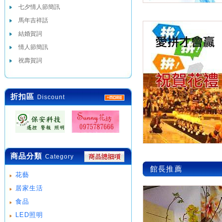
七夕情人節簡訊
馬年吉祥話
結婚賀詞
情人節簡訊
祝壽賀詞
折扣區
Discount
商品分類
Category
館長推薦
花藝
居家生活
食品
LED照明