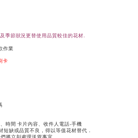
貨及季節狀況更替使用品質較佳的花材.
款作業
刷卡
碼
期、時間 卡片內容、收件人電話-手機
場花材短缺或品質不良，得以等值花材替代．
我們將立刻處理送貨事宜。