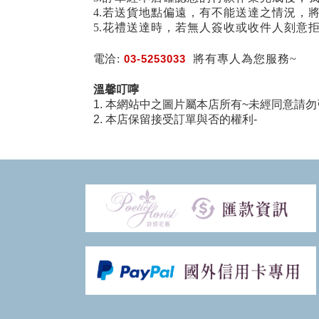
4.若送貨地點偏遠，有不能送達之情況，
5.花禮送達時，若無人簽收或收件人刻意
電洽:
03-5253033
將有專人為您服務~
溫馨叮嚀
1. 本網站中之圖片屬本店所有~未經同意請勿
2. 本店保留接受訂單與否的權利-