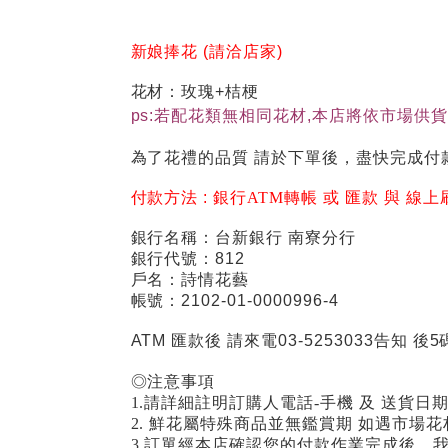
新娘捧花 (請洽店家)
花材：玫瑰+桔梗
ps:若配花類無相同花材,本店將依市場供
為了花禮的品質 請於下單後，盡快完成付
付款方法 :
銀行ATM轉帳 或 匯款 與 線上
銀行名稱：台新銀行 南寮分行
銀行代號：812
戶名：詩情花藝
帳號：2102-01-0000996-4
ATM 匯款後 請來電03-5253033告知 後5
◎注意事項
1.請詳細註明訂購人電話-手機 及 送貨日
2. 鮮花屬特殊商品並無鑑賞期 如遇市
3.訂單經本店確認您的付款作業完成後，