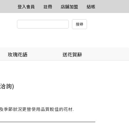
登入會員
註冊
店舖加盟
結帳
玫瑰花語
送花賀辭
洽詢)
貨及季節狀況更替使用品質較佳的花材.