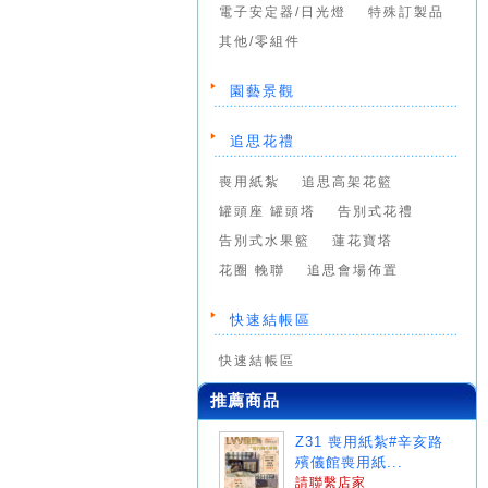
電子安定器/日光燈
特殊訂製品
其他/零組件
園藝景觀
追思花禮
喪用紙紮
追思高架花籃
罐頭座 罐頭塔
告別式花禮
告別式水果籃
蓮花寶塔
花圈 輓聯
追思會場佈置
快速結帳區
快速結帳區
推薦商品
Z31 喪用紙紮#辛亥路
殯儀館喪用紙...
請聯繫店家