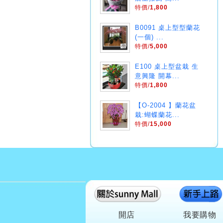
特價/
1,800
B0091 桌上型型蘭花
(一個) ...
特價/
5,000
E100 桌上型盆栽 生
意興隆 開幕...
特價/
1,800
【O-2004 】蘭花盆
栽:蝴蝶蘭花...
特價/
15,000
開店
我要購物