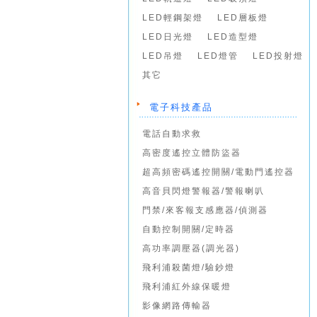
LED輕鋼架燈
LED層板燈
LED日光燈
LED造型燈
LED吊燈
LED燈管
LED投射燈
其它
電子科技產品
電話自動求救
高密度遙控立體防盜器
超高頻密碼遙控開關/電動門遙控器
高音貝閃燈警報器/警報喇叭
門禁/來客報支感應器/偵測器
自動控制開關/定時器
高功率調壓器(調光器)
飛利浦殺菌燈/驗鈔燈
飛利浦紅外線保暖燈
影像網路傳輸器