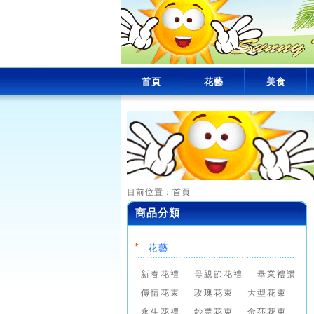
首頁
花藝
美食
目前位置：
首頁
商品分類
花藝
新春花禮
母親節花禮
畢業禮讚
傳情花束
玫瑰花束
大型花束
永生花禮
鈔票花束
金莎花束