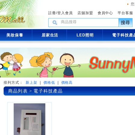
您
註冊
/
登入會員
店舖加盟
會員中心
平台客服
搜尋
美妝保養
居家生活
LED照明
電子科技產
排列方式：
新上架
|
價格低
|
價格高
商品列表 > 電子科技產品