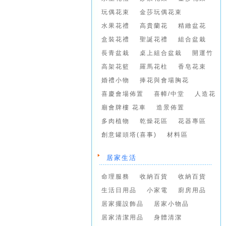
玩偶花束
金莎玩偶花束
水果花禮
高貴蘭花
精緻盆花
盒裝花禮
聖誕花禮
組合盆栽
長青盆栽
桌上組合盆栽
開運竹
高架花籃
羅馬花柱
香皂花束
婚禮小物
捧花與會場胸花
喜慶會場佈置
喜幛/中堂
人造花
廟會牌樓 花車
造景佈置
多肉植物
乾燥花區
花器專區
創意罐頭塔(喜事)
材料區
居家生活
命理服務
收納百貨
收納百貨
生活日用品
小家電
廚房用品
居家擺設飾品
居家小物品
居家清潔用品
身體清潔