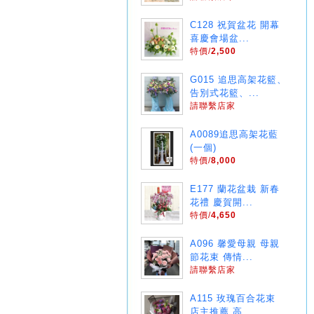
C128 祝賀盆花 開幕
喜慶會場盆...
特價/
2,500
G015 追思高架花籃、
告別式花籃、...
請聯繫店家
A0089追思高架花藍
(一個)
特價/
8,000
E177 蘭花盆栽 新春
花禮 慶賀開...
特價/
4,650
A096 馨愛母親 母親
節花束 傳情...
請聯繫店家
A115 玫瑰百合花束
店主推薦 高...