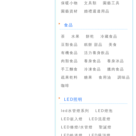
保暖小物
文具類
園藝工具
園藝資材
婚禮週邊用品
食品
茶
水果
餅乾
冷藏食品
豆類食品
糕餅 甜品
美食
有機食品
活力養身飲品
肉類食品
養身食品
養身冰品
手工麵食
冷凍食品
臘肉食品
疏果乾料
糖果
食用油
調味品
咖啡
LED照明
led水管燈系列
LED燈泡
LED嵌入燈
LED流星燈
LED條燈/水管燈
聖誕燈
LED軌道燈
LED吸頂燈