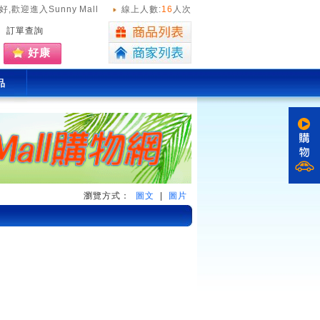
好,
歡迎進入Sunny Mall
線上人數:
16
人次
訂單查詢
好康
品
瀏覽方式：
圖文
|
圖片