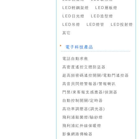
LED輕鋼架燈
LED層板燈
LED日光燈
LED造型燈
LED吊燈
LED燈管
LED投射燈
其它
電子科技產品
電話自動求救
高密度遙控立體防盜器
超高頻密碼遙控開關/電動門遙控器
高音貝閃燈警報器/警報喇叭
門禁/來客報支感應器/偵測器
自動控制開關/定時器
高功率調壓器(調光器)
飛利浦殺菌燈/驗鈔燈
飛利浦紅外線保暖燈
影像網路傳輸器