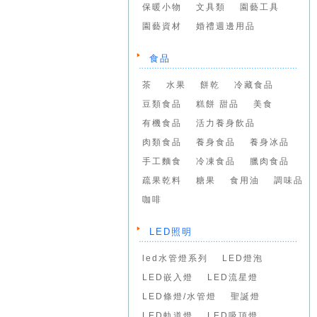
保暖小物
文具類
園藝工具
園藝資材
婚禮週邊用品
食品
茶
水果
餅乾
冷藏食品
豆類食品
糕餅 甜品
美食
有機食品
活力養身飲品
肉類食品
養身食品
養身冰品
手工麵食
冷凍食品
臘肉食品
疏果乾料
糖果
食用油
調味品
咖啡
LED照明
led水管燈系列
LED燈泡
LED嵌入燈
LED流星燈
LED條燈/水管燈
聖誕燈
LED軌道燈
LED吸頂燈