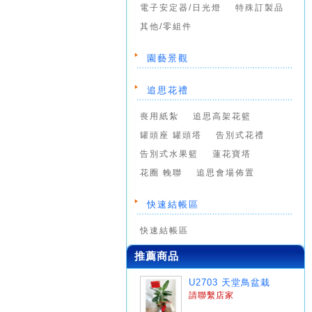
電子安定器/日光燈
特殊訂製品
其他/零組件
園藝景觀
追思花禮
喪用紙紮
追思高架花籃
罐頭座 罐頭塔
告別式花禮
告別式水果籃
蓮花寶塔
花圈 輓聯
追思會場佈置
快速結帳區
快速結帳區
推薦商品
U2703 天堂鳥盆栽
請聯繫店家