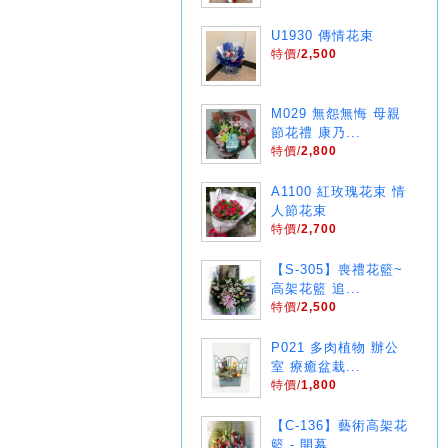
U1930 傳情花束
特價/
2,500
M029 無怨無悔 母親
節花禮 康乃...
特價/
2,800
A1100 紅玫瑰花束 情
人節花束
特價/
2,700
【S-305】喪禮花籃~
高架花籃 追...
特價/
2,500
P021 多肉植物 辦公
室 療癒盆栽...
特價/
1,800
【C-136】藝術高架花
籃 - 開幕...