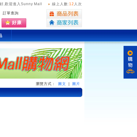
好,
歡迎進入Sunny Mall
線上人數:
12
人次
訂單查詢
好康
品
瀏覽方式：
圖文
|
圖片