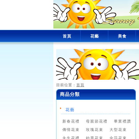
首頁
花藝
美食
目前位置：
首頁
商品分類
花藝
新春花禮
母親節花禮
畢業禮讚
傳情花束
玫瑰花束
大型花束
永生花禮
鈔票花束
金莎花束