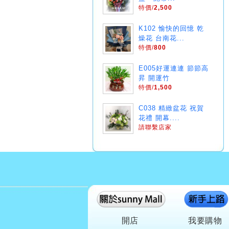
特價/
2,500
K102 愉快的回憶 乾
燥花 台南花...
特價/
800
E005好運連連 節節高
昇 開運竹
特價/
1,500
C038 精緻盆花 祝賀
花禮 開幕....
請聯繫店家
開店
我要購物