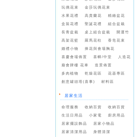
玩偶花束
金莎玩偶花束
水果花禮
高貴蘭花
精緻盆花
盒裝花禮
聖誕花禮
組合盆栽
長青盆栽
桌上組合盆栽
開運竹
高架花籃
羅馬花柱
香皂花束
婚禮小物
捧花與會場胸花
喜慶會場佈置
喜幛/中堂
人造花
廟會牌樓 花車
造景佈置
多肉植物
乾燥花區
花器專區
創意罐頭塔(喜事)
材料區
居家生活
命理服務
收納百貨
收納百貨
生活日用品
小家電
廚房用品
居家擺設飾品
居家小物品
居家清潔用品
身體清潔