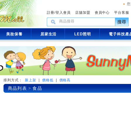
您
註冊
/
登入會員
店舖加盟
會員中心
平台客服
搜尋
美妝保養
居家生活
LED照明
電子科技產
排列方式：
新上架
|
價格低
|
價格高
商品列表 > 食品