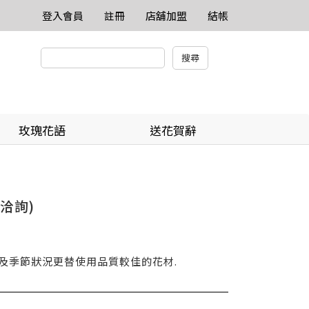
登入會員
註冊
店舖加盟
結帳
玫瑰花語
送花賀辭
洽詢)
貨及季節狀況更替使用品質較佳的花材.