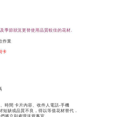
貨及季節狀況更替使用品質較佳的花材.
款作業
刷卡
碼
期、時間 卡片內容、收件人電話-手機
場花材短缺或品質不良，得以等值花材替代．
我們將立刻處理送貨事宜。