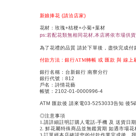
新娘捧花 (請洽店家)
花材：玫瑰+桔梗+小菊+葉材
ps:若配花類無相同花材,本店將依市場供
為了花禮的品質 請於下單後，盡快完成付
付款方法 :
銀行ATM轉帳 或 匯款 與 線上
銀行名稱：台新銀行 南寮分行
銀行代號：812
戶名：詩情花藝
帳號：2102-01-0000996-4
ATM 匯款後 請來電03-5253033告知 後5
◎注意事項
1.請詳細註明訂購人電話-手機 及 送貨日
2. 鮮花屬特殊商品並無鑑賞期 如遇市
3.訂單經本店確認您的付款作業完成後，