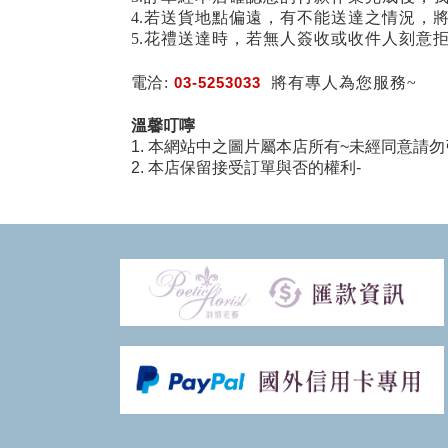
4.若送貨地點偏遠，有不能送達之情況，
5.花禮送達時，若無人簽收或收件人刻意
電洽:
03-5253033
將有專人為您服務~
溫馨叮嚀
1. 本網站中之圖片屬本店所有~未經同意請勿
2. 本店保留接受訂單與否的權利-