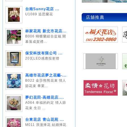
台南Sunny花店 ...
U1089 追思蘭花
店舖推薦
林家花苑 新北市花店...
B006 蝴蝶蘭組合盆栽 開
幕落成賀禮...
保安科技有限公司 ...
20瓦LED感應投射燈
高雄市花店夢之花藝-...
B022 金莎熊熊花束 情人
節花束 畢業...
夢幻花田-高雄花店....
A064 幸福的約定 情人節
花束 生日 ...
台東花店 青山花苑 ...
M011 浪漫捧花 結婚捧花