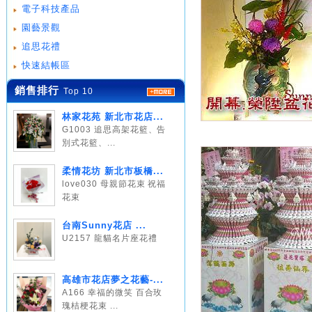
電子科技產品
園藝景觀
追思花禮
快速結帳區
銷售排行
Top 10
林家花苑 新北市花店...
G1003 追思高架花籃、告
別式花籃、...
柔情花坊 新北市板橋...
love030 母親節花束 祝福
花束
台南Sunny花店 ...
U2157 龍貓名片座花禮
高雄市花店夢之花藝-...
A166 幸福的微笑 百合玫
瑰桔梗花束 ...