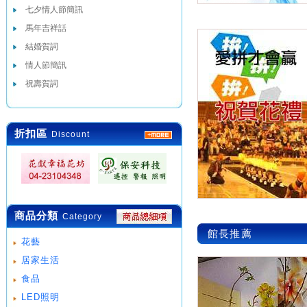
七夕情人節簡訊
馬年吉祥話
結婚賀詞
情人節簡訊
祝壽賀詞
折扣區
Discount
商品分類
Category
館長推薦
花藝
居家生活
食品
LED照明