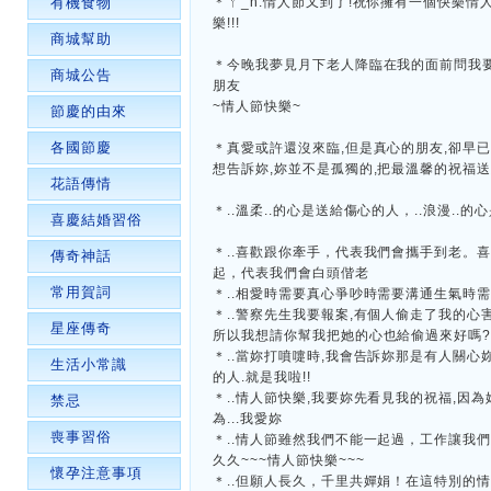
有機食物
＊ㄚ_h:情人節又到了!祝你擁有一個快樂情
樂!!!
商城幫助
＊今晚我夢見月下老人降臨在我的面前問我要
商城公告
朋友
~情人節快樂~
節慶的由來
各國節慶
＊真愛或許還沒來臨,但是真心的朋友,卻早已
想告訴妳,妳並不是孤獨的,把最溫馨的祝福
花語傳情
＊..溫柔..的心是送給傷心的人，..浪漫..
喜慶結婚習俗
＊..喜歡跟你牽手，代表我們會攜手到老。
傳奇神話
起，代表我們會白頭偕老
常用賀詞
＊..相愛時需要真心爭吵時需要溝通生氣時
＊..警察先生我要報案,有個人偷走了我的心
星座傳奇
所以我想請你幫我把她的心也給偷過來好嗎
＊..當妳打噴嚏時,我會告訴妳那是有人關
生活小常識
的人.就是我啦!!
＊..情人節快樂,我要妳先看見我的祝福,因
禁忌
為...我愛妳
喪事習俗
＊..情人節雖然我們不能一起過，工作讓我
久久~~~情人節快樂~~~
懷孕注意事項
＊..但願人長久，千里共嬋娟！在這特別的