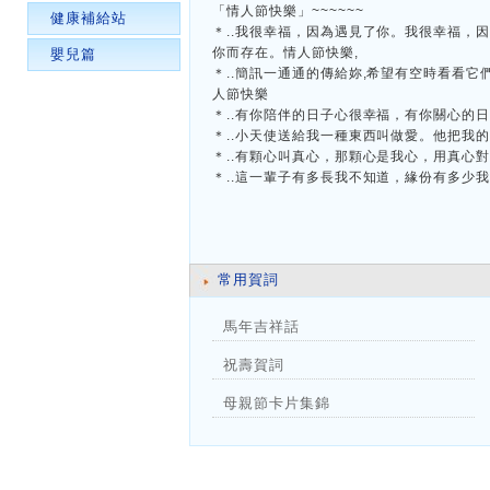
「情人節快樂」~~~~~~
健康補給站
＊..我很幸福，因為遇見了你。我很幸福，
你而存在。情人節快樂,
嬰兒篇
＊..簡訊一通通的傳給妳,希望有空時看看它
人節快樂
＊..有你陪伴的日子心很幸福，有你關心的
＊..小天使送給我一種東西叫做愛。他把我
＊..有顆心叫真心，那顆心是我心，用真心
＊..這一輩子有多長我不知道，緣份有多少
常用賀詞
馬年吉祥話
祝壽賀詞
母親節卡片集錦