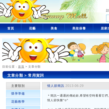
首頁
花藝
美食
美妝保養
居家
目前位置：
首頁
> 文章分類
文章分類
>
常用賀詞
主要類別
情人節簡訊
2013-06-29
懷孕準備
＊簡訊一通通的傳給妳,希望有空時看看它們
情人節快樂^o^
花藝教學