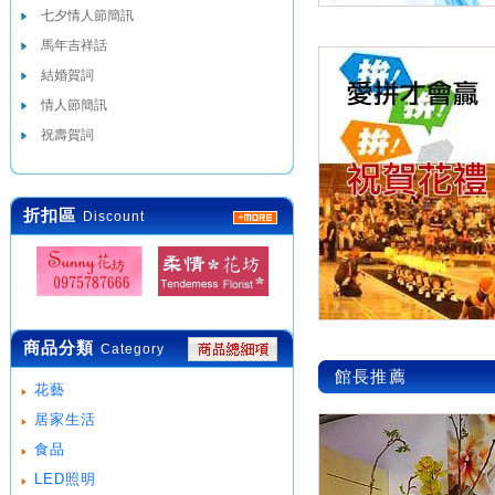
七夕情人節簡訊
馬年吉祥話
結婚賀詞
情人節簡訊
祝壽賀詞
折扣區
Discount
商品分類
Category
館長推薦
花藝
居家生活
食品
LED照明