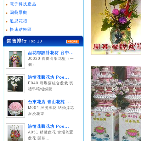
電子科技產品
園藝景觀
追思花禮
快速結帳區
銷售排行
Top 10
品花邨設計花坊 台中...
J0020 喜慶高架花籃（一
個）
詩情花藝花坊 Poe...
E040 蝴蝶蘭組合盆栽 喪
禮弔唁蝴蝶蘭...
台東花店 青山花苑 ...
M004 浪漫捧花 結婚捧花
浪漫花束
詩情花藝花坊 Poe...
A051 精緻盆花 會場佈置
盆花 開幕....