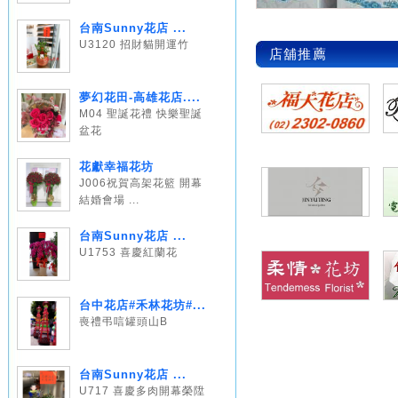
台南Sunny花店 ...
U3120 招財貓開運竹
店舖推薦
夢幻花田-高雄花店....
M04 聖誕花禮 快樂聖誕
盆花
花獻幸福花坊
J006祝賀高架花籃 開幕
結婚會場 ...
台南Sunny花店 ...
U1753 喜慶紅蘭花
台中花店#禾林花坊#...
喪禮弔唁罐頭山B
台南Sunny花店 ...
U717 喜慶多肉開幕榮陞