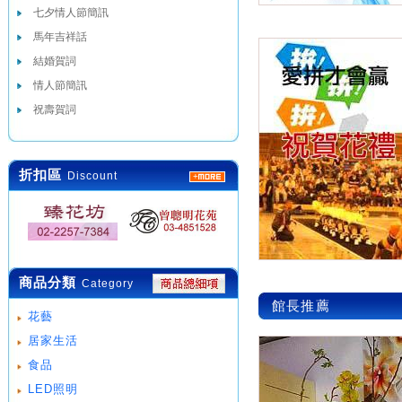
七夕情人節簡訊
馬年吉祥話
結婚賀詞
情人節簡訊
祝壽賀詞
折扣區
Discount
商品分類
Category
館長推薦
花藝
居家生活
食品
LED照明