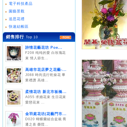
電子科技產品
園藝景觀
追思花禮
快速結帳區
銷售排行
Top 10
詩情花藝花坊 Poe...
F208 纯纯的愛 白玫瑰花
束 情人節生...
高雄市花店夢之花藝-...
J088 時尚流行乾燥花 畢
業禮讚 高雄...
柔情花坊 新北市板橋...
A055 求婚花束 生日花束
愛戀花束 ...
金羽庭花坊(花藝門市...
D020 蝴蝶蘭組合盆栽 喬
遷之喜 榮陞...