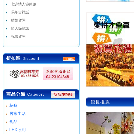
七夕情人節簡訊
馬年吉祥話
結婚賀詞
情人節簡訊
祝壽賀詞
折扣區
Discount
商品分類
Category
館長推薦
花藝
居家生活
食品
LED照明