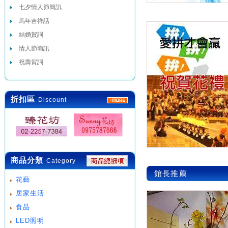
七夕情人節簡訊
馬年吉祥話
結婚賀詞
情人節簡訊
祝壽賀詞
折扣區
Discount
商品分類
Category
館長推薦
花藝
居家生活
食品
LED照明