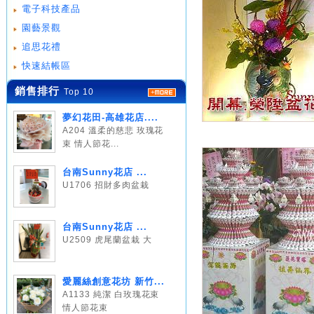
電子科技產品
園藝景觀
追思花禮
快速結帳區
銷售排行
Top 10
夢幻花田-高雄花店....
A204 溫柔的慈悲 玫瑰花
束 情人節花...
台南Sunny花店 ...
U1706 招財多肉盆栽
台南Sunny花店 ...
U2509 虎尾蘭盆栽 大
愛麗絲創意花坊 新竹...
A1133 純潔 白玫瑰花束
情人節花束