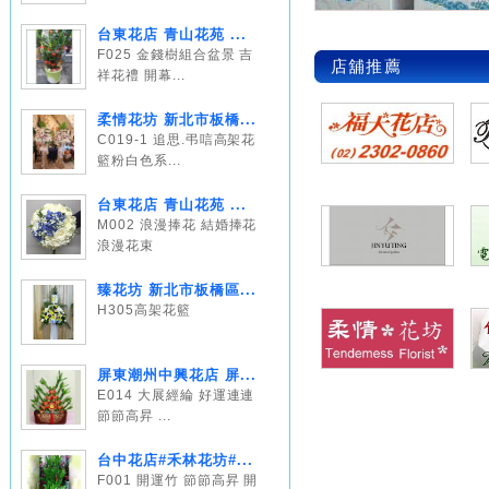
台東花店 青山花苑 ...
F025 金錢樹組合盆景 吉
店舖推薦
祥花禮 開幕...
柔情花坊 新北市板橋...
C019-1 追思.弔唁高架花
籃粉白色系...
台東花店 青山花苑 ...
M002 浪漫捧花 結婚捧花
浪漫花束
臻花坊 新北市板橋區...
H305高架花籃
屏東潮州中興花店 屏...
E014 大展經綸 好運連連
節節高昇 ...
台中花店#禾林花坊#...
F001 開運竹 節節高昇 開