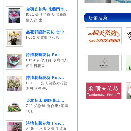
金羽庭花坊(花藝門市...
I021 金莎花束 玩偶花束
店舖推薦
情人節 生...
品花邨設計花坊 台中...
F002 祝賀蘭花-5株
詩情花藝花坊 Poe...
F144 有你真好 玫瑰情人
節生日花束
詩情花藝花坊 Poe...
H103 一對高架藝術花籃
追思花禮 告...
台北花店,網路花店,...
Z41 紙紮屋-馨合康+華麗
花園
詩情花藝花坊 Poe...
A1004 水果花禮 生產彌