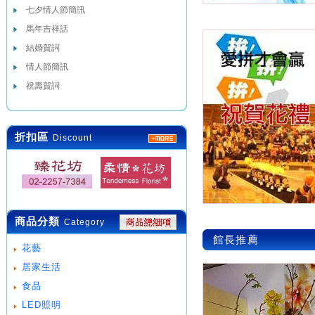
七夕情人節簡訊
馬年吉祥話
結婚賀詞
情人節簡訊
祝壽賀詞
折扣區
Discount
商品分類
Category
館長推薦
花藝
居家生活
食品
LED照明