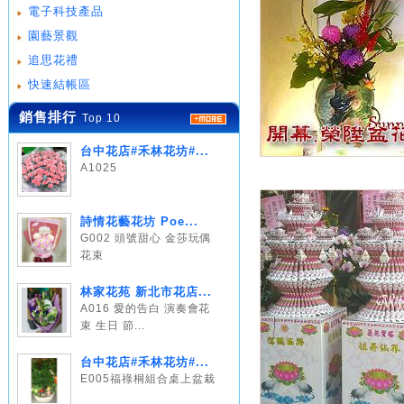
電子科技產品
園藝景觀
追思花禮
快速結帳區
銷售排行
Top 10
台中花店#禾林花坊#...
A1025
詩情花藝花坊 Poe...
G002 頭號甜心 金莎玩偶
花束
林家花苑 新北市花店...
A016 愛的告白 演奏會花
束 生日 節...
台中花店#禾林花坊#...
E005福祿桐組合桌上盆栽