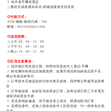
3. 收件者手機或電話
△匯款完成後通知本店-經確認後會安排送貨
◎付款方式：
ATM 轉帳-郵局代碼 - 700
帳號 - 00316200011368
◎送花時間 :
☆上午 09 : 00 - 12 : 00
☆下午 01 : 00 - 18 : 00
☆晚上 18 : 00 - 21 : 00
◎訂花注意事項：
1. 請詳細註明送貨日期，時間內容及收件人電話-手機 .
2. 鮮花屬特殊商品並無鑑賞期，如遇市場花材短缺或品質不良，
將以等值花材替代 .
3. 訂單經本店確認您的付款作業完成後，我們將立即處理送貨事
宜 .
4. 訂單確認後，如欲取消或更改訂單，請再送貨日前三天來電完
成取消或更改手續 .
5. 若送貨地點偏遠，有不能送達之情況，將通知取消訂單 .
6. 花禮送達時，若無人簽收或收件人刻意拒絕，均一律視為交易
完成 .