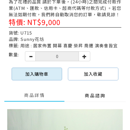
為了花禮的品質 請於下單後，(24小時)之間完成付款作
業(ATM、匯款、信用卡、超商代碼等付款方式) 。若您
無法如期付款，我們將自動取消您的訂單，敬請見諒！
特價: NT$9,000
貨號: U715
品牌: Sunny花坊
標籤: 用途 : 居家佈置 開幕 喜慶 榮昇 喬遷 演奏會皆宜
數量:
加入購物車
加入收藏
商品詳情
商品諮詢