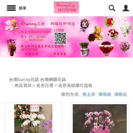
搜尋
台南Sunny花店 台南網路花店
商品資訊 > 追思花禮 > 追思高級蘭花盆栽
排列方式:
新上架
價格高
價格低