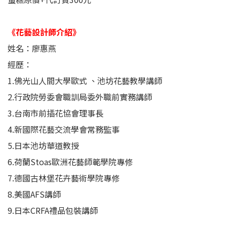
《花藝設計師介紹》
姓名：廖惠燕
經歷：
1.佛光山人間大學歐式 、池坊花藝教學講師
2.行政院勞委會職訓局委外職前實務講師
3.台南市前插花協會理事長
4.新國際花藝交流學會常務監事
5.日本池坊華道教授
6.荷蘭Stoas歐洲花藝師範學院專修
7.德國古林堡花卉藝術學院專修
8.美國AFS講師
9.日本CRFA禮品包裝講師