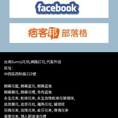
台南Sunny花坊,網路訂花,代客外送
店址 :
中西區西和路210號
開幕花籃, 開幕盆花, 開幕盆栽
開幕蘭花,
開幕花禮, 多肉盆栽
永生花束, 乾燥花束, 永生玫瑰乾燥花玻璃球,
追思蘭花, 追思花柱, 羅馬花柱, 罐頭塔
玩偶花束, 玫瑰花束, 金莎花束, 傳情花束
畢業花束,
情人節浪漫花禮