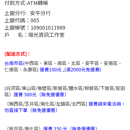
付款方式-ATM轉帳
土銀分行: 安平分行
土銀代碼：005
土銀帳號：109001011989
戶 名：陽光資訊工作室
[配送方式
]
：
台南市區(
中西區、東區、南區、北區、安平區、安南區、
仁德區、永康區)
運費100元 ,
(
滿2000元免運費)
(白河區/東山區/後壁區/新營區/鹽水區/柳營區/下營區/
官田
區）
運費 500元（無免運優惠）
（楠西區/玉井區/南化區/左鎮區/北門區)
運費請來電洽詢，
勿直接下單（無免運優惠）
（麻豆區/善化區）
運費 350 元（無免運優惠）