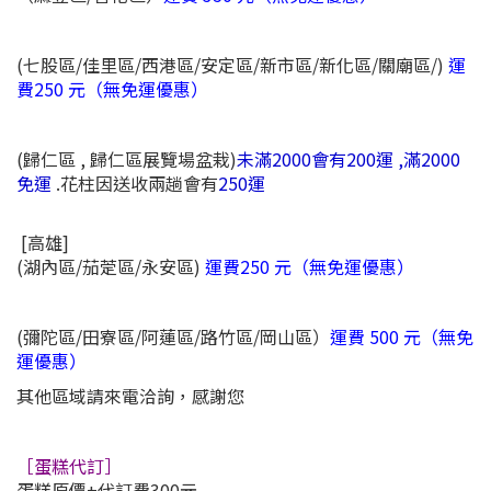
(七股區/佳里區/西港區/安定區/新市區/新化區/關廟區/)
運
費250 元
（無免運優惠）
(歸仁區 , 歸仁區展覽場盆栽)
未滿2000會有200運 ,滿2000
免運
.
花柱因送收兩趟會有
250運
[高雄]
(湖內區/茄萣區/永安區)
運費250 元（無免運優惠）
(彌陀區/田寮區/阿蓮區/路竹區/岡山區）
運費 500 元
（無免
運優惠）
其他區域請來電洽詢，感謝您
［蛋糕代訂］
蛋糕原價+代訂費300元