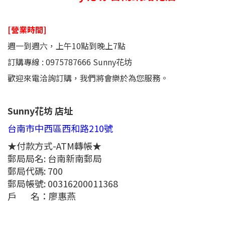
[
營業時間]
週一到週六，上午10點到晚上7點
訂購專線 :
0975787666
Sunny花坊
歡迎來電洽詢訂購，我們將會樂於為您服務。
Sunny花坊 店址
台南市中西區西和路210號
★付款方式-ATM轉帳★
郵局局名: 台南新南郵局
郵局代碼: 700
郵局帳號:
00316200011368
戶 名：廖惠燕