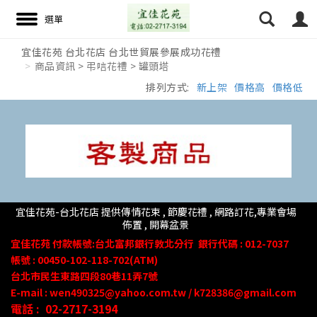
宜佳花苑 台北花店 台北世貿展參展成功花禮
商品資訊 > 弔唁花禮 > 罐頭塔
搜尋
排列方式:
新上架
價格高
價格低
宜佳花苑-台北花店 提供傳情花束 , 節慶花禮 , 網路訂花,
專業會場
佈置 ,
開幕盆景
宜佳花苑
付款帳號
:台北富邦銀行敦北分行
銀行代碼 : 012-7037
帳號 : 00450-102-118-702(ATM)
台北市民生東路四段80
巷
11
弄
7號
E-mail : wen490325@yahoo.com.tw / k728386@gmail.com
電話 :
02-2717-3194