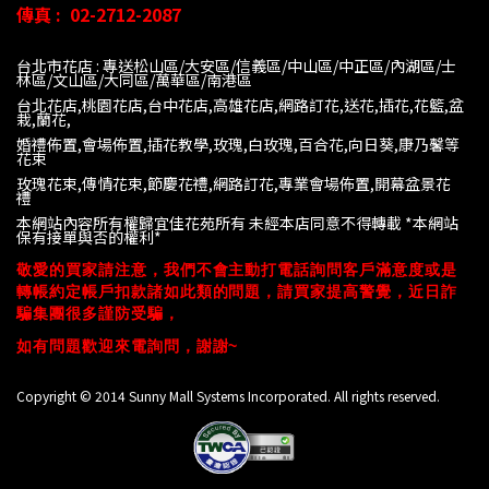
傳真 :
02-2712-2087
台北市花店 : 專送松山區/大安區/信義區/中山區/中正區/內湖區/士
林區/文山區/大同
區/萬華區/南港區
台北花店,桃園花店,台中花店,高雄花店,網路訂花,送花,插花,花籃,盆
栽,蘭花,
婚禮佈置,會場佈置,插花教學,玫瑰,白玫瑰,百合花,向日葵,康乃馨等
花束
玫瑰花束,傳情花束,節慶花禮,網路訂花,專業會場佈置,開幕盆景花
禮
本網站內容所有權歸宜佳花苑所有 未經本店同意不得轉載 *
本網站
保有接單與否的權利*
敬愛的買家請注意，我們不會主動打電話詢問客戶滿意度或是
轉帳約定帳戶扣款諸如此類的問題，請買家提高警覺，近日詐
騙集團很多謹防受騙，
如有問題歡迎來電詢問，謝謝~
Copyright © 2014 Sunny Mall Systems Incorporated. All rights reserved.