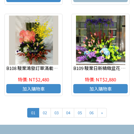
B108 駿業鴻發訂單滿載精緻盆花 慶祝榮陞、開幕喬遷、參展成功
B109 駿業日新精緻盆花 慶祝榮陞、開幕喬遷、參展成功
特價: NT$2,480
特價: NT$2,880
加入購物車
加入購物車
01
02
03
04
05
06
»