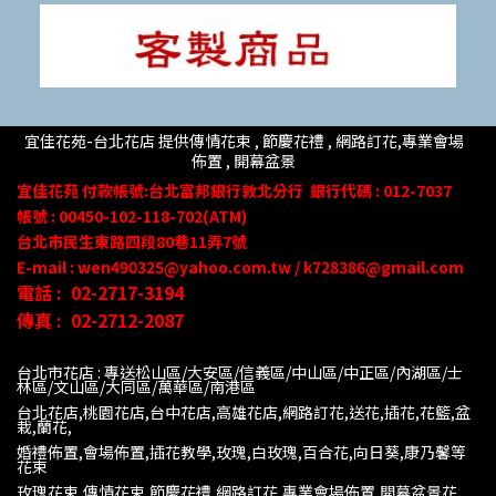
宜佳花苑-台北花店 提供傳情花束 , 節慶花禮 , 網路訂花,
專業會場
佈置 ,
開幕盆景
宜佳花苑
付款帳號
:台北富邦銀行敦北分行
銀行代碼 : 012-7037
帳號 : 00450-102-118-702(ATM)
台北市民生東路四段80
巷
11
弄
7號
E-mail : wen490325@yahoo.com.tw / k728386@gmail.com
電話 :
02-2717-3194
傳真 :
02-2712-2087
台北市花店 : 專送松山區/大安區/信義區/中山區/中正區/內湖區/士
林區/文山區/大同
區/萬華區/南港區
台北花店,桃園花店,台中花店,高雄花店,網路訂花,送花,插花,花籃,盆
栽,蘭花,
婚禮佈置,會場佈置,插花教學,玫瑰,白玫瑰,百合花,向日葵,康乃馨等
花束
玫瑰花束,傳情花束,節慶花禮,網路訂花,專業會場佈置,開幕盆景花