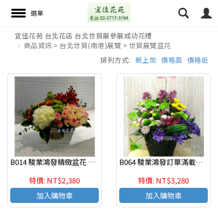
宜佳花苑 台北花店 台北世貿展參展成功花禮
商品資訊 > 台北世貿(南港)展覽 > 世貿展覽盆花
搜尋
排列方式:
新上架
價格高
價格低
B014 駿業鴻發精緻盆花 慶祝榮陞、開幕喬遷、參展成功
B064 駿業鴻發訂單滿載精緻盆花 慶祝榮陞、開幕喬遷、參展成功
特價: NT$2,380
特價: NT$3,280
加入購物車
加入購物車