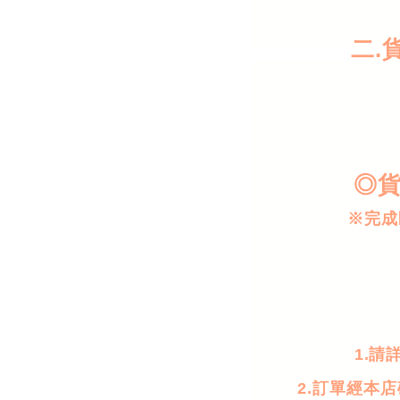
二.貨到
◎貨
※完成
1.請
2.訂單經本