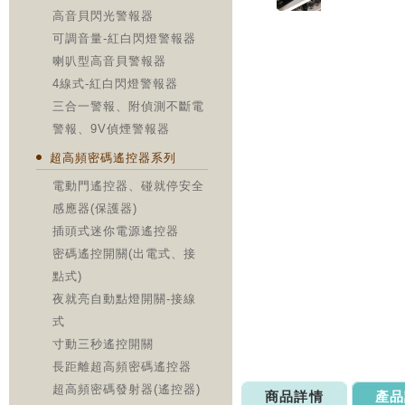
高音貝閃光警報器
可調音量-紅白閃燈警報器
喇叭型高音貝警報器
4線式-紅白閃燈警報器
三合一警報、附偵測不斷電
警報、9V偵煙警報器
超高頻密碼遙控器系列
電動門遙控器、碰就停安全
感應器(保護器)
插頭式迷你電源遙控器
密碼遙控開關(出電式、接
點式)
夜就亮自動點燈開關-接線
式
寸動三秒遙控開關
長距離超高頻密碼遙控器
超高頻密碼發射器(遙控器)
商品詳情
產品