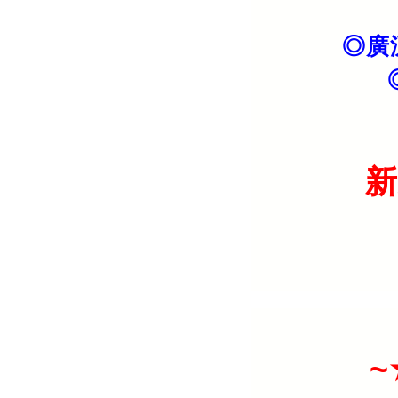
◎廣
新
~