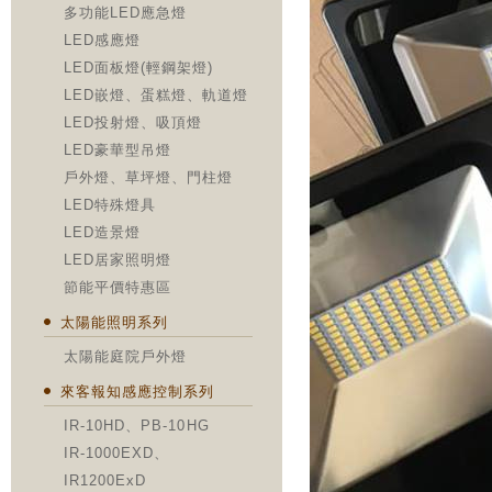
多功能LED應急燈
LED感應燈
LED面板燈(輕鋼架燈)
LED嵌燈、蛋糕燈、軌道燈
LED投射燈、吸頂燈
LED豪華型吊燈
戶外燈、草坪燈、門柱燈
LED特殊燈具
LED造景燈
LED居家照明燈
節能平價特惠區
太陽能照明系列
太陽能庭院戶外燈
來客報知感應控制系列
IR-10HD、PB-10HG
IR-1000EXD、
IR1200ExD