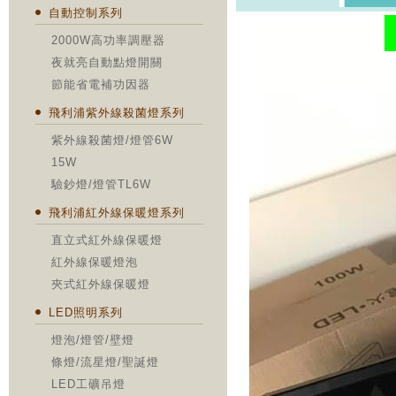
自動控制系列
2000W高功率調壓器
夜就亮自動點燈開關
節能省電補功因器
飛利浦紫外線殺菌燈系列
紫外線殺菌燈/燈管6W
15W
驗鈔燈/燈管TL6W
飛利浦紅外線保暖燈系列
直立式紅外線保暖燈
紅外線保暖燈泡
夾式紅外線保暖燈
LED照明系列
燈泡/燈管/壁燈
條燈/流星燈/聖誕燈
LED工礦吊燈