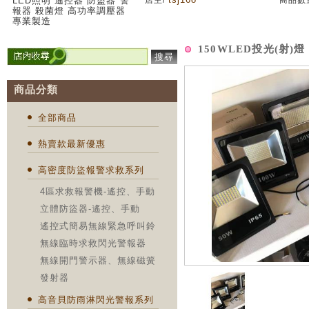
LED照明 遙控器 防盜器 警
店主/
商品數
報器 殺菌燈 高功率調壓器
專業製造
150WLED投光(射)燈
搜尋
商品分類
全部商品
熱賣款最新優惠
高密度防盜報警求救系列
4區求救報警機-遙控、手動
立體防盜器-遙控、手動
遙控式簡易無線緊急呼叫鈴
無線臨時求救閃光警報器
無線開門警示器、無線磁簧
發射器
高音貝防雨淋閃光警報系列