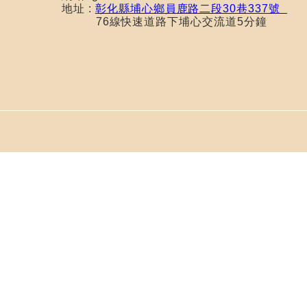
地址 :
彰化縣埔心鄉員鹿路二段30巷337號
76線快速道路下埔心交流道5分鐘