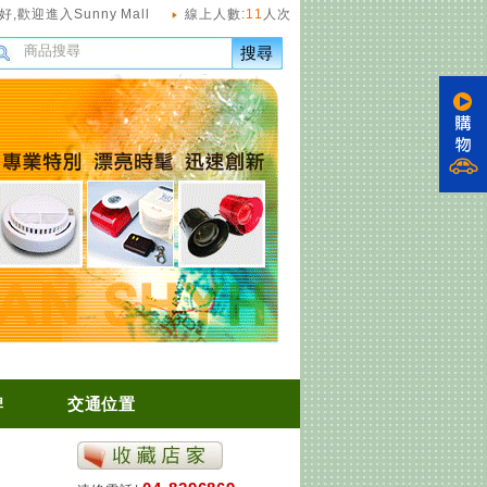
好,
歡迎進入Sunny Mall
線上人數:
11
人次
搜尋
牌
交通位置