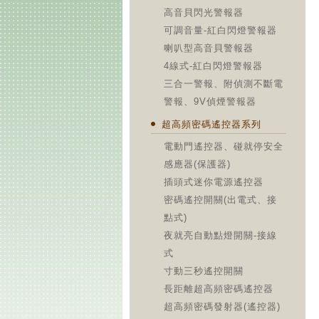
高音貝閃光警報器
可調音量-紅白閃燈警報器
喇叭型高音貝警報器
4線式-紅白閃燈警報器
三合一警報、附偵測不斷電
警報、9V偵煙警報器
超高頻密碼遙控器系列
電動門遙控器、碰就停安全
感應器(保護器)
插頭式迷你電源遙控器
密碼遙控開關(出電式、接
點式)
夜就亮自動點燈開關-接線
式
寸動三秒遙控開關
長距離超高頻密碼遙控器
超高頻密碼發射器(遙控器)