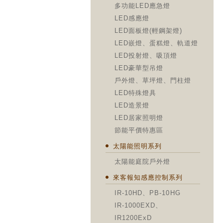
多功能LED應急燈
LED感應燈
LED面板燈(輕鋼架燈)
LED嵌燈、蛋糕燈、軌道燈
LED投射燈、吸頂燈
LED豪華型吊燈
戶外燈、草坪燈、門柱燈
LED特殊燈具
LED造景燈
LED居家照明燈
節能平價特惠區
太陽能照明系列
太陽能庭院戶外燈
來客報知感應控制系列
IR-10HD、PB-10HG
IR-1000EXD、
IR1200ExD