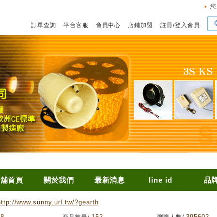
您
訂單查詢
平台客服
會員中心
店鋪加盟
註冊
/
登入會員
店舖首頁
關於我們
最新消息
line id
品
http://www.sunny.url.tw/?gearth
68
152
395602