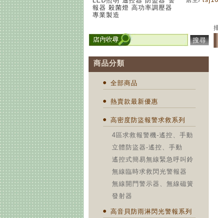
LED照明 遙控器 防盜器 警
店主/
報器 殺菌燈 高功率調壓器
專業製造
搜尋
商品分類
全部商品
熱賣款最新優惠
高密度防盜報警求救系列
4區求救報警機-遙控、手動
立體防盜器-遙控、手動
遙控式簡易無線緊急呼叫鈴
無線臨時求救閃光警報器
無線開門警示器、無線磁簧
發射器
高音貝防雨淋閃光警報系列