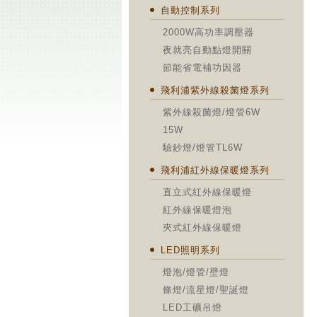
自動控制系列
2000W高功率調壓器
夜就亮自動點燈開關
節能省電補功因器
飛利浦紫外線殺菌燈系列
紫外線殺菌燈/燈管6W
15W
驗鈔燈/燈管TL6W
飛利浦紅外線保暖燈系列
直立式紅外線保暖燈
紅外線保暖燈泡
夾式紅外線保暖燈
LED照明系列
燈泡/燈管/壁燈
條燈/流星燈/聖誕燈
LED工礦吊燈