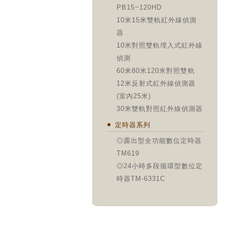
PB15~120HD
10米15米雙軌紅外線偵測
器
10米對照雙軌埋入式紅外線
偵測
60米80米120米對照雙軌
12米反射式紅外線偵測器
(室內25米)
30米雙軌對照紅外線偵測器
定時器系列
◎露出型全功能數位定時器
TM619
◎24小時多段循環型數位定
時器TM-6331C