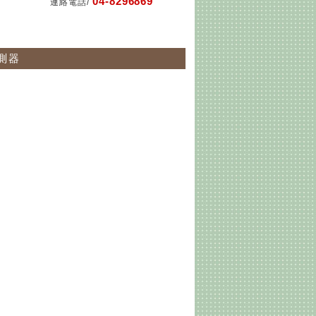
04-8296869
連絡電話/
偵測器