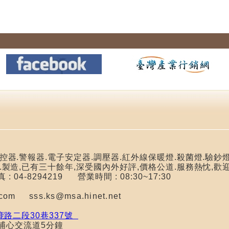
器.警報器.電子安定器.調壓器.紅外線保暖燈.殺菌燈.驗鈔燈
.製造,已有三十餘年,深受國內外好評,價格公道.服務熱忱,歡
傳真 : 04-8294219
營業時間 : 08:30~17:30
il.com
sss.ks@msa.hinet.net
路二段30巷337號
心交流道5分鐘