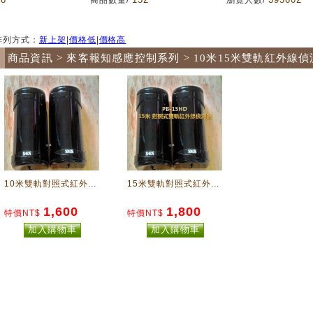
商品數量/
瀏覽人數/
排列方式：
新上架
|
價格低
|
價格高
商品資訊 > 來客報知感應控制系列 > 10米15米雙軌紅外線
10米雙軌對照式紅外...
15米雙軌對照式紅外...
1,600
1,800
特價NT$
特價NT$
加入購物車
加入購物車