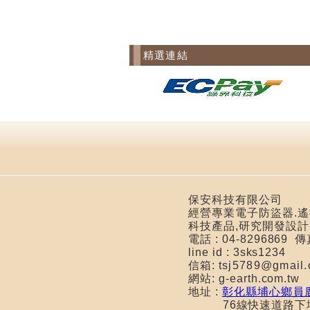
精選連結
保安科技有限公司
經營專業電子防盜器.遙控
科技產品,研究開發設計
電話 : 04-8296869 
line id : 3sks1234
信箱:
tsj5789@gma
網站: g-earth.com.tw
地址 :
彰化縣埔心鄉員鹿
76線快速道路下埔