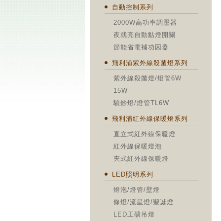
自動控制系列
2000W高功率調壓器
夜就亮自動點燈開關
節能省電補功因器
飛利浦紫外線殺菌燈系列
紫外線殺菌燈/燈管6W
15W
驗鈔燈/燈管TL6W
飛利浦紅外線保暖燈系列
直立式紅外線保暖燈
紅外線保暖燈泡
夾式紅外線保暖燈
LED照明系列
燈泡/燈管/壁燈
條燈/流星燈/聖誕燈
LED工礦吊燈