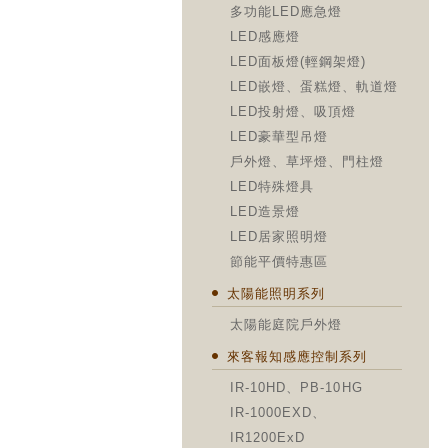
多功能LED應急燈
LED感應燈
LED面板燈(輕鋼架燈)
LED嵌燈、蛋糕燈、軌道燈
LED投射燈、吸頂燈
LED豪華型吊燈
戶外燈、草坪燈、門柱燈
LED特殊燈具
LED造景燈
LED居家照明燈
節能平價特惠區
太陽能照明系列
太陽能庭院戶外燈
來客報知感應控制系列
IR-10HD、PB-10HG
IR-1000EXD、
IR1200ExD