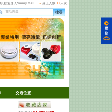
好,
歡迎進入Sunny Mall
線上人數:
17
人次
搜尋
牌
交通位置