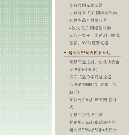
高音貝閃光警報器
可調音量-紅白閃燈警報器
喇叭型高音貝警報器
4線式-紅白閃燈警報器
三合一警報、附偵測不斷電
警報、9V偵煙警報器
超高頻密碼遙控器系列
電動門遙控器、碰就停安全
感應器(保護器)
插頭式迷你電源遙控器
密碼遙控開關(出電式、接
點式)
夜就亮自動點燈開關-接線
式
寸動三秒遙控開關
長距離超高頻密碼遙控器
超高頻密碼發射器(遙控器)