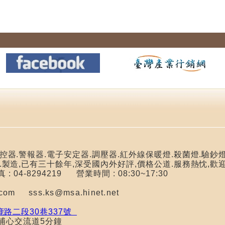
器.警報器.電子安定器.調壓器.紅外線保暖燈.殺菌燈.驗鈔燈
.製造,已有三十餘年,深受國內外好評,價格公道.服務熱忱,歡
傳真 : 04-8294219
營業時間 : 08:30~17:30
il.com
sss.ks@msa.hinet.net
路二段30巷337號
心交流道5分鐘