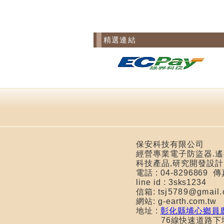
精選連結
保安科技有限公司
經營專業電子防盜器.遙控
科技產品,研究開發設計
電話 : 04-8296869 
line id : 3sks1234
信箱:
tsj5789@gma
網站: g-earth.com.tw
地址 :
彰化縣埔心鄉員鹿
76線快速道路下埔