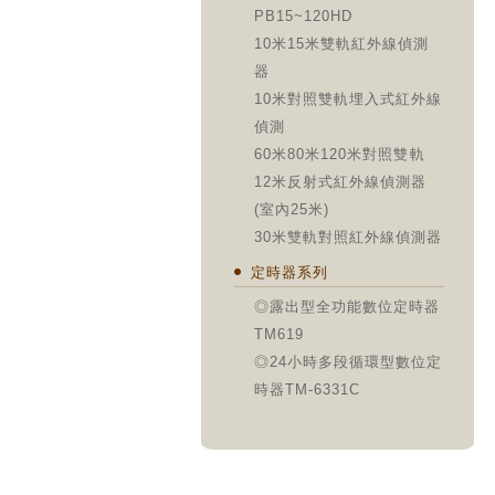
PB15~120HD
10米15米雙軌紅外線偵測
器
10米對照雙軌埋入式紅外線
偵測
60米80米120米對照雙軌
12米反射式紅外線偵測器
(室內25米)
30米雙軌對照紅外線偵測器
定時器系列
◎露出型全功能數位定時器
TM619
◎24小時多段循環型數位定
時器TM-6331C