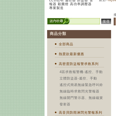
LED照明 遙控器 防盜器 警
店主/
報器 殺菌燈 高功率調壓器
專業製造
搜尋
商品分類
全部商品
熱賣款最新優惠
高密度防盜報警求救系列
4區求救報警機-遙控、手動
立體防盜器-遙控、手動
遙控式簡易無線緊急呼叫鈴
無線臨時求救閃光警報器
無線開門警示器、無線磁簧
發射器
高音貝防雨淋閃光警報系列