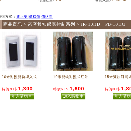
商品數量/
瀏覽人數/
排列方式：
新上架
|
價格低
|
價格高
商品資訊 > 來客報知感應控制系列 > IR-10HD、PB-10HG
10米對照雙軌埋入式...
10米雙軌對照式紅外...
15米雙軌對照式
1,300
1,600
1,8
特價NT$
特價NT$
特價NT$
加入購物車
加入購物車
加入購