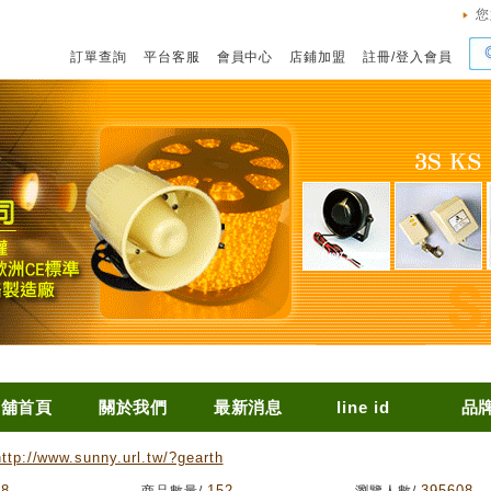
您
訂單查詢
平台客服
會員中心
店鋪加盟
註冊
/
登入會員
店舖首頁
關於我們
最新消息
line id
品
http://www.sunny.url.tw/?gearth
68
152
395608