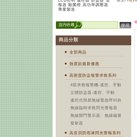
LED照明 遙控器 防盜器 警
店主/
報器 殺菌燈 高功率調壓器
專業製造
搜尋
商品分類
全部商品
熱賣款最新優惠
高密度防盜報警求救系列
4區求救報警機-遙控、手動
立體防盜器-遙控、手動
遙控式簡易無線緊急呼叫鈴
無線臨時求救閃光警報器
無線開門警示器、無線磁簧
發射器
高音貝防雨淋閃光警報系列