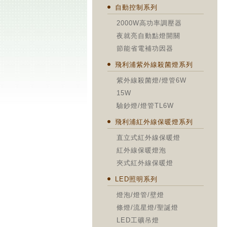
自動控制系列
2000W高功率調壓器
夜就亮自動點燈開關
節能省電補功因器
飛利浦紫外線殺菌燈系列
紫外線殺菌燈/燈管6W
15W
驗鈔燈/燈管TL6W
飛利浦紅外線保暖燈系列
直立式紅外線保暖燈
紅外線保暖燈泡
夾式紅外線保暖燈
LED照明系列
燈泡/燈管/壁燈
條燈/流星燈/聖誕燈
LED工礦吊燈