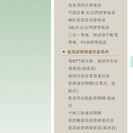
高音貝閃光警報器
可調音量-紅白閃燈警報器
喇叭型高音貝警報器
4線式-紅白閃燈警報器
三合一警報、附偵測不斷電
警報、9V偵煙警報器
超高頻密碼遙控器系列
電動門遙控器、碰就停安全
感應器(保護器)
插頭式迷你電源遙控器
密碼遙控開關(出電式、接
點式)
夜就亮自動點燈開關-接線
式
寸動三秒遙控開關
長距離超高頻密碼遙控器
超高頻密碼發射器(遙控器)