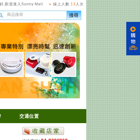
好,
歡迎進入Sunny Mall
線上人數:
13
人次
搜尋
牌
交通位置