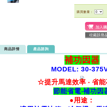
購買數量：
商品詳情
產品諮詢
補功因器
MODEL: 30-375
☆提升馬達效率 ‧ 省
節能省電-補功因
●用途：