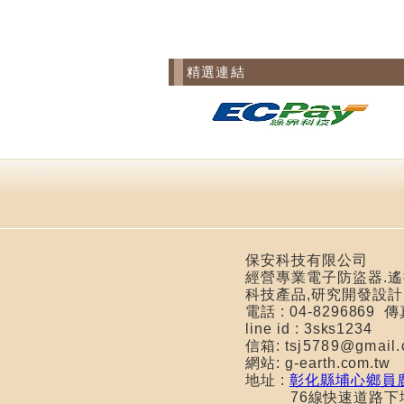
精選連結
保安科技有限公司
經營專業電子防盜器.遙控
科技產品,研究開發設計
電話 : 04-8296869 
line id : 3sks1234
信箱:
tsj5789@gma
網站: g-earth.com.tw
地址 :
彰化縣埔心鄉員鹿
76線快速道路下埔