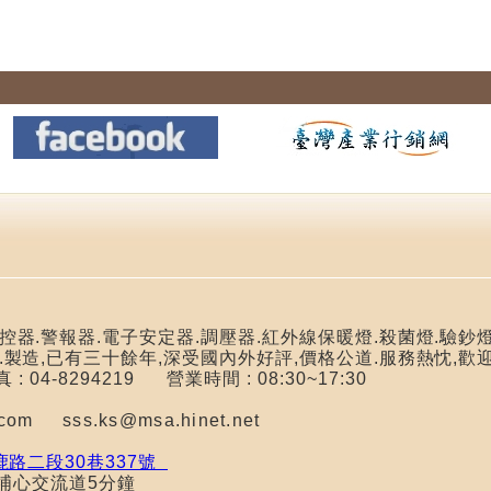
器.警報器.電子安定器.調壓器.紅外線保暖燈.殺菌燈.驗鈔燈
.製造,已有三十餘年,深受國內外好評,價格公道.服務熱忱,歡
傳真 : 04-8294219
營業時間 : 08:30~17:30
il.com
sss.ks@msa.hinet.net
路二段30巷337號
心交流道5分鐘