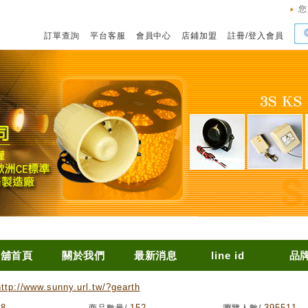
您
訂單查詢
平台客服
會員中心
店鋪加盟
註冊
/
登入會員
店舖首頁
關於我們
最新消息
line id
品
http://www.sunny.url.tw/?gearth
68
152
395511