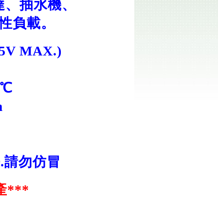
達、抽水機、
性負載。
5V MAX.)
0℃
m
.請勿仿冒
***