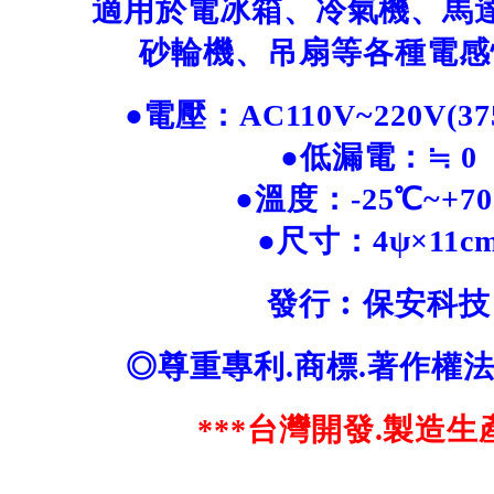
適用於電冰箱、冷氣機、馬
砂輪機、吊扇等各種電感
●電壓：AC110V~220V(37
●低漏電：≒ 0
●溫度：-25℃~+7
●尺寸：4ψ×11c
發行︰保安科技
◎尊重專利.商標.著作權法
***台灣開發.製造生產