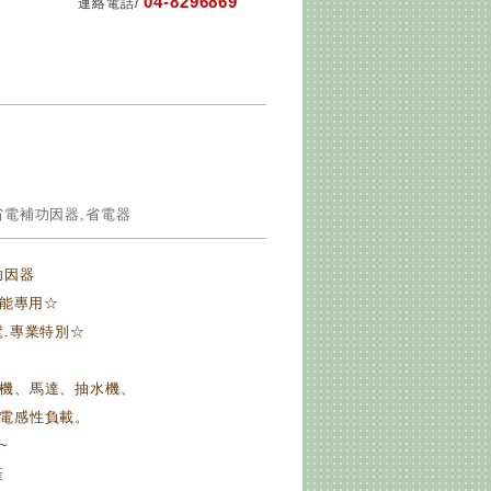
04-8296869
連絡電話/
省電補功因器,省電器
功因器
省能專用☆
髦.專業特別☆
機、馬達、抽水機、
電感性負載。
~
產