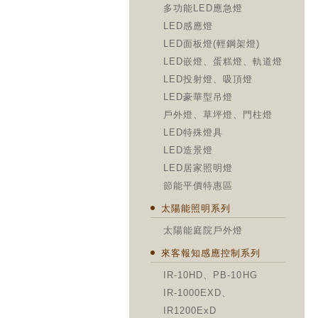
多功能LED應急燈
LED感應燈
LED面板燈(輕鋼架燈)
LED嵌燈、蛋糕燈、軌道燈
LED投射燈、吸頂燈
LED豪華型吊燈
戶外燈、草坪燈、門柱燈
LED特殊燈具
LED造景燈
LED居家照明燈
節能平價特惠區
太陽能照明系列
太陽能庭院戶外燈
來客報知感應控制系列
IR-10HD、PB-10HG
IR-1000EXD、
IR1200ExD