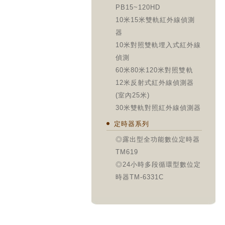
PB15~120HD
10米15米雙軌紅外線偵測
器
10米對照雙軌埋入式紅外線
偵測
60米80米120米對照雙軌
12米反射式紅外線偵測器
(室內25米)
30米雙軌對照紅外線偵測器
定時器系列
◎露出型全功能數位定時器
TM619
◎24小時多段循環型數位定
時器TM-6331C