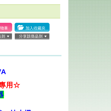
VA
能專用☆
器