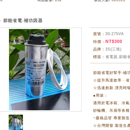
商品數量/
瀏覽人數/
節能省電-補功因器
貨號：
30-275VA
NT$300
特價：
品牌：
3S(三視)
標簽：
省電器,節能
節能省電好幫手-補
☆提升馬達效率 ‧ 
☆迅速創新.漂亮時
●用途：
適用於電冰箱、冷氣
砂輪機、吊扇等各種
~嚴格品管 專業製造
☆台灣開發.製造生