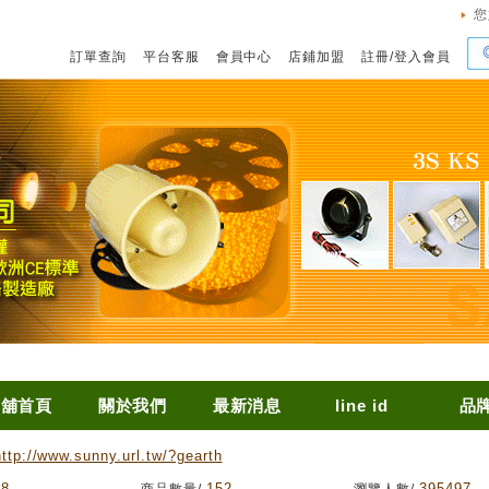
您
訂單查詢
平台客服
會員中心
店鋪加盟
註冊
/
登入會員
店舖首頁
關於我們
最新消息
line id
品
http://www.sunny.url.tw/?gearth
68
152
395497