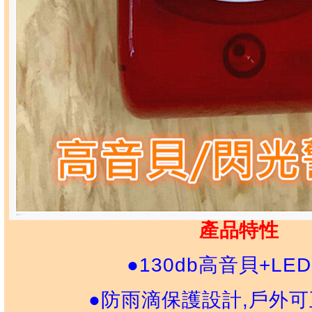
產品特性
●130db高音貝+LE
●
防雨滴保護設計,戶外