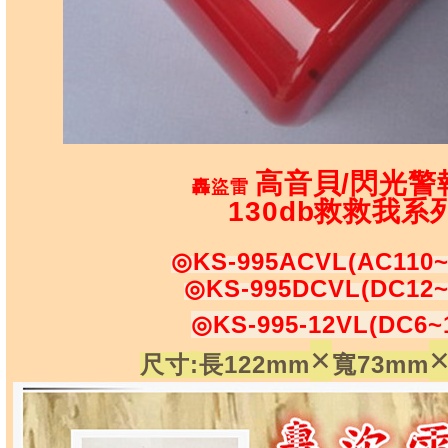
高音貝/閃光警
轟盜雷
130db救救我系
◎KS-995ACVL(AC110~
◎KS-995DCVL(DC12~
◎KS-995-12VL(DC
6~
×
:
122mm
73mm
尺寸
長
寬