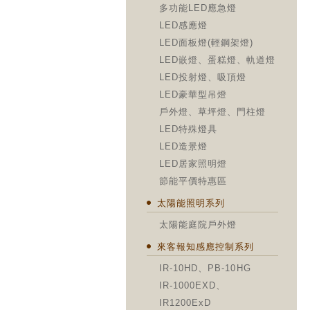
多功能LED應急燈
LED感應燈
LED面板燈(輕鋼架燈)
LED嵌燈、蛋糕燈、軌道燈
LED投射燈、吸頂燈
LED豪華型吊燈
戶外燈、草坪燈、門柱燈
LED特殊燈具
LED造景燈
LED居家照明燈
節能平價特惠區
太陽能照明系列
太陽能庭院戶外燈
來客報知感應控制系列
IR-10HD、PB-10HG
IR-1000EXD、
IR1200ExD