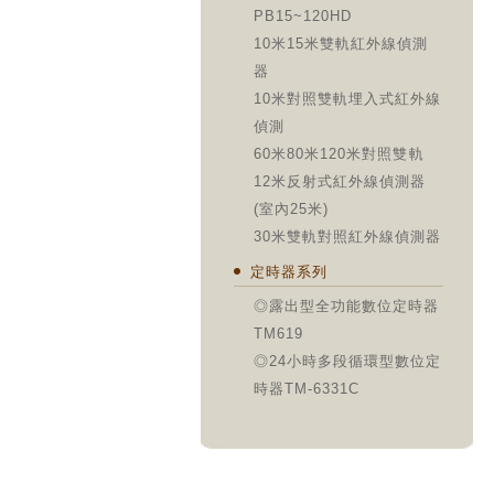
PB15~120HD
10米15米雙軌紅外線偵測
器
10米對照雙軌埋入式紅外線
偵測
60米80米120米對照雙軌
12米反射式紅外線偵測器
(室內25米)
30米雙軌對照紅外線偵測器
定時器系列
◎露出型全功能數位定時器
TM619
◎24小時多段循環型數位定
時器TM-6331C