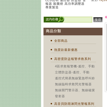
LED照明 遙控器 防盜器 警
店主/
報器 殺菌燈 高功率調壓器
專業製造
搜尋
商品分類
全部商品
熱賣款最新優惠
高密度防盜報警求救系列
4區求救報警機-遙控、手動
立體防盜器-遙控、手動
遙控式簡易無線緊急呼叫鈴
無線臨時求救閃光警報器
無線開門警示器、無線磁簧
發射器
高音貝防雨淋閃光警報系列