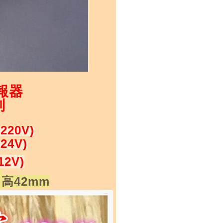
報器
列
220V)
24V)
12V)
×
42mm
高