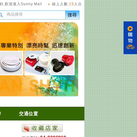
好,
歡迎進入Sunny Mall
線上人數:
15
人次
搜尋
牌
交通位置