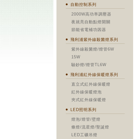
自動控制系列
2000W高功率調壓器
夜就亮自動點燈開關
節能省電補功因器
飛利浦紫外線殺菌燈系列
紫外線殺菌燈/燈管6W
15W
驗鈔燈/燈管TL6W
飛利浦紅外線保暖燈系列
直立式紅外線保暖燈
紅外線保暖燈泡
夾式紅外線保暖燈
LED照明系列
燈泡/燈管/壁燈
條燈/流星燈/聖誕燈
LED工礦吊燈