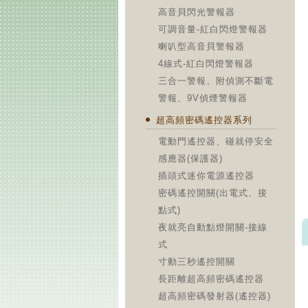
高音貝閃光警報器
可調音量-紅白閃燈警報器
喇叭型高音貝警報器
4線式-紅白閃燈警報器
三合一警報、附偵測不斷電
警報、9V偵煙警報器
超高頻密碼遙控器系列
電動門遙控器、碰就停安全
感應器(保護器)
插頭式迷你電源遙控器
密碼遙控開關(出電式、接
點式)
夜就亮自動點燈開關-接線
式
寸動三秒遙控開關
長距離超高頻密碼遙控器
超高頻密碼發射器(遙控器)