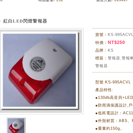
商品數量/
瀏覽人數/
紅白LED閃燈警報器
貨號：
KS-995ACV
NT$250
特價：
品牌：
KS
標簽：
警報器,警報
警報器
型號:KS-995ACVL
產品特性:
●130db高音貝+LE
●防雨滴保護設計,
●低耗電設計：AC110-
●外殼材質：ABS、
●重量約150g。