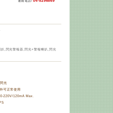
04-8296869
連絡電話/
L
喇叭,閃光警報器,閃光+警報喇叭,閃光
D閃光
戶外可正常使用
220V/120mA Max.
PS