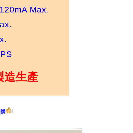
20mA Max.
ax.
x.
PS
製造生產
訂購