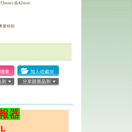
73mm×高42mm
專業特別
報器
VL