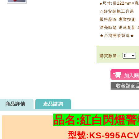
●尺寸:長122mm×寬
☆好安裝施工容易
嚴格品管 專業技術
漂亮時髦 迅速創新 
★台灣開發製造★
購買數量：
商品詳情
產品諮詢
品名:紅白閃燈警
型號:KS-995AC