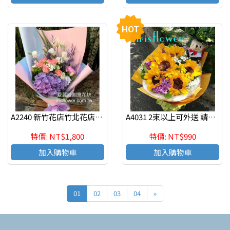
HOT
A2240 新竹花店竹北花店代客送花
A4031 2束以上可外送 請來電洽詢 1束請來店自取 向日葵畢業熊花束 新竹花店 代客送花
特價: NT$1,800
特價: NT$990
加入購物車
加入購物車
01
02
03
04
»