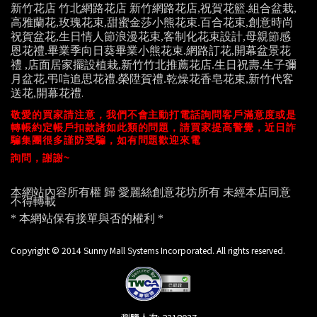
新竹花店 竹北網路花店 新竹網路花店,祝賀花籃.組合盆栽,
高雅蘭花,玫瑰花束,甜蜜金莎小熊花束.百合
花束,創意時尚
祝賀盆花,生日情人節浪漫花束,客制化花束設計,母親節感
恩花禮.畢業季向日葵畢業小熊花束.網路訂花,開幕盆景花
禮 ,店面居家擺設植栽,新竹竹北推薦花店.生日祝壽.生子彌
月盆花.弔唁追思花禮.榮陞賀禮.乾燥花香皂花束,新竹代客
送花,開幕花禮
.
敬愛的買家請注意，我們不會主動打電話詢問客戶滿意度或是
轉帳約定帳戶扣款諸如此類的問題，請買家提高警覺，近日詐
騙集團很多謹防受騙，
如有問題歡迎來電
詢問，謝謝~
本網站內容所有權 歸
愛麗絲創意花坊
所有 未經本店同意
不得轉載
* 本網站保有接單與否的權利 *
Copyright © 2014 Sunny Mall Systems Incorporated. All rights reserved.