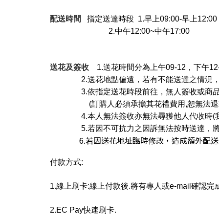
配送時間
指定送達時段 1.早上09:00-早上12:00
2.中午12:00~中午17:00
送花及簽收
1.送花時間分為上午09-12，下午12-
2.送花地點偏遠，若有不能送達之情況
3.依指定送花時段前往，無人簽收或商
(訂購人必須承擔其花禮費用,恕無法退
4.本人無法簽收亦無法尋獲他人代收時(
5
.若因不可抗力之因訴無法按時送達，
6.若因送花地址臨時修改，造成額外配送
付款方式:
1.線上刷卡:線上付款後.將有專人或e-
mail確認完
2.EC
Pay快速刷卡.