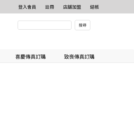
登入會員
註冊
店舖加盟
結帳
喜慶傳真訂購
致喪傳真訂購