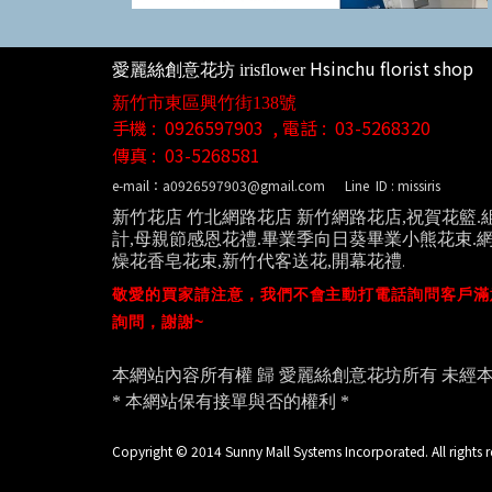
Hsinchu florist shop
愛麗絲創意花坊
irisflower
新竹市東區興竹街138號
手機 : 0926597903 , 電話 : 03-5268320
傳真 :
03-5268581
e-mail：a0926597903@gmail.com
Line ID : missiris
新竹花店 竹北網路花店 新竹網路花店,祝賀花籃.
計,母親節感恩花禮.畢業季向日葵畢業小熊花束.網
燥花香皂花束,新竹代客送花,開幕花禮
.
敬愛的買家請注意，我們不會主動打電話詢問客戶滿
詢問，謝謝~
本網站內容所有權 歸
愛麗絲創意花坊
所有 未經
* 本網站保有接單與否的權利 *
Copyright © 2014 Sunny Mall Systems Incorporated. All rights r