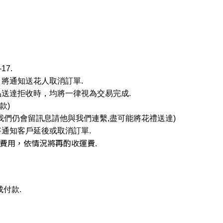
17.
，
將通知送花人取消訂單.
品送達拒收時，
均將一律視為交易完成.
款)
我們仍會留訊息請他與我們連繫,盡可能將花禮送達)
將通知客戶延後或取消訂單.
費用，
依情況將再酌收運費.
成付款.