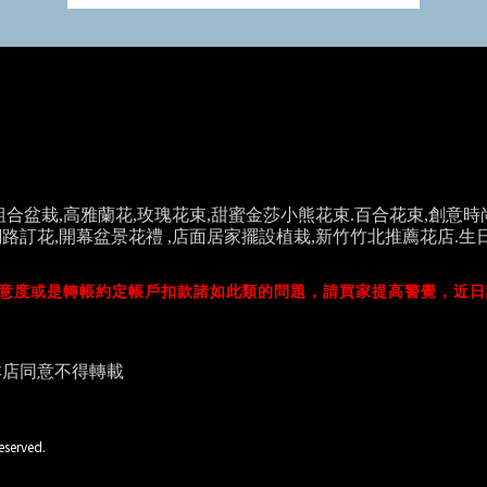
組合盆栽,高雅蘭花,玫瑰花束,甜蜜金莎小熊花束.百合
花束,創意時
路訂花,開幕盆景花禮 ,店面居家擺設植栽,新竹竹北推薦花店.生日
意度或是轉帳約定帳戶扣款諸如此類的問題，請買家提高警覺，近日
本店同意不得轉載
eserved.