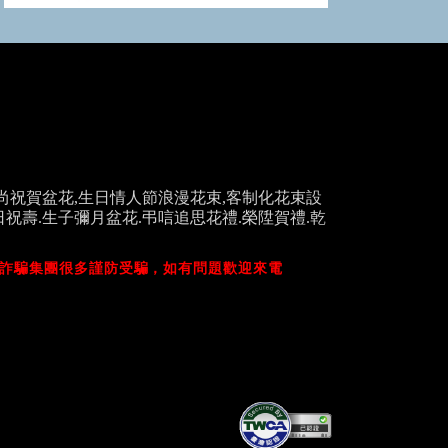
尚祝賀盆花,生日情人節浪漫花束,客制化花束設
祝壽.生子彌月盆花.弔唁追思花禮.榮陞賀禮.乾
詐騙集團很多謹防受騙，
如有問題歡迎來電