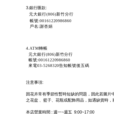
3.銀行匯款:
元大銀行(806)新竹分行
帳號:00161220986860
戶名:謝杏娟
4.ATM轉帳
元大銀行(806)新竹分行
帳號:00161220986860
來電03-
5268320告知帳號後五碼
注意事項:
因
花卉常有季節性暫時短缺的問題，
因此若圖片
之花盆 、籃子、花瓶或配飾用品，如遇缺貨時，
本店營業時間 : 週一~週五 9:00~17:00