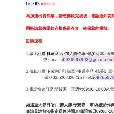
Line ID:
missiris
為加速出貨作業，請您轉帳完成後，電話通知花
同時請
您將匯款存根保留存查，確保您的權益!
訂購流程:
1.
線上訂購:
挑選商品>加入購物車>填妥訂單>選
或
e-mail:
a0926597903@gmail.com
2.傳真訂購:下載列印訂購單>
挑選商品>
填妥訂單>
>電話03-5268320
或e-mail:
a0926597
3.電話快速訂購:請於週一至週六09:00~18:
00來電
如遇重大節日(如....情人節.母親節..
..等)
為便於作業
並請見諒無法指定送達時間.
但保證當日09:00~1