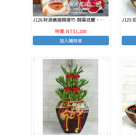
J126 財源廣進開運竹-開幕誌慶、新居落成、榮陞新職、年節送禮、自用(1個）
特價: NT$1,200
加入購物車