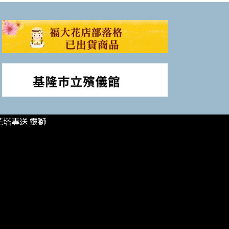
花塔專送 靈獅