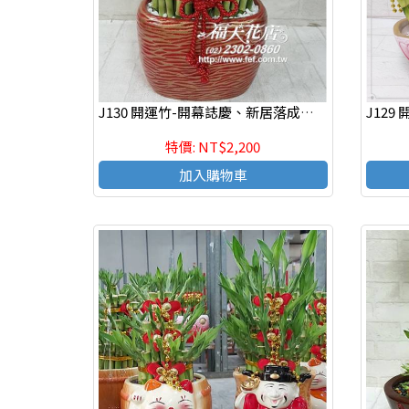
J130 開運竹-開幕誌慶、新居落成、榮陞新職、年節送禮、自用
特價: NT$2,200
加入購物車