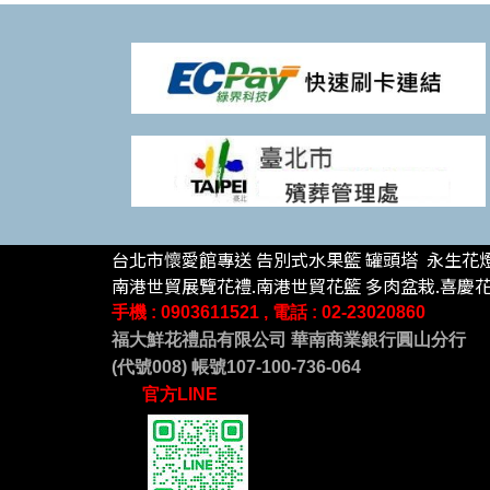
台北市懷愛館專送 告別式水果籃 罐頭塔 永生花燈
南港世貿展覽花禮.南港世貿花籃 多肉盆栽.喜慶花籃
手機 : 09
03611521 , 電話 :
02-23020860
福大鮮花禮品有限公司 華南商業銀行圓山分行
(代號008) 帳號107-100-736-064
官方LINE