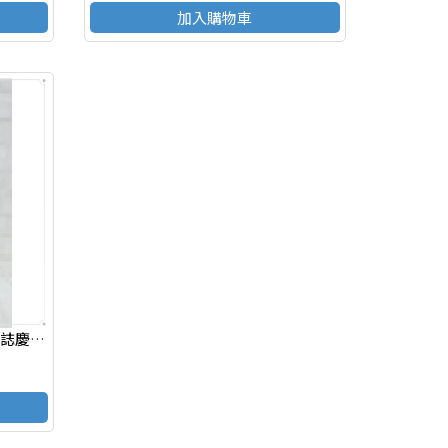
加入購物車
J108 招財貓開運竹/盆栽--開幕誌慶、新居落成、榮陞新職、年節送禮、自用