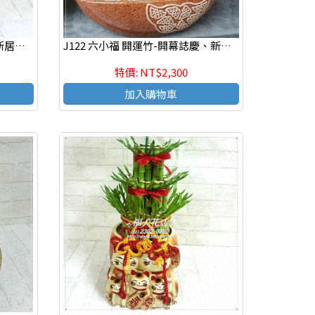
J123 福袋 開運竹-開幕誌慶、新居落成、榮陞新職、年節送禮、自用
J122 六小福 開運竹-開幕誌慶、新居落成、榮陞新職、年節送禮、自用
特價: NT$2,300
加入購物車