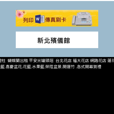
柱 蝴蝶蘭出租 平安米罐頭塔 台北花店 福大花店 網路花店 蓮
.喜慶盆花.花籃.水果籃.榮陞盆景.開運竹 .各式開幕賀禮