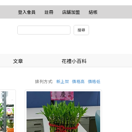
登入會員
註冊
店舖加盟
結帳
文章
花禮小百科
排列方式:
新上架
價格高
價格低