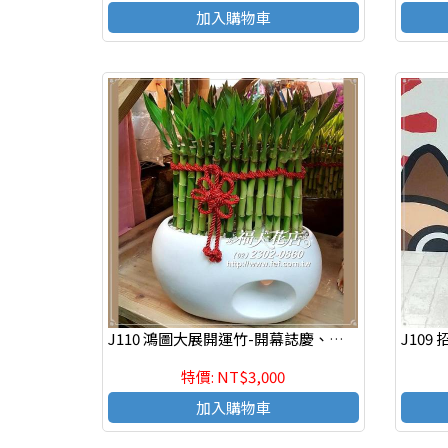
加入購物車
J110 鴻圖大展開運竹-開幕誌慶、新居落成、榮陞新職、年節送禮、自用
特價: NT$3,000
加入購物車