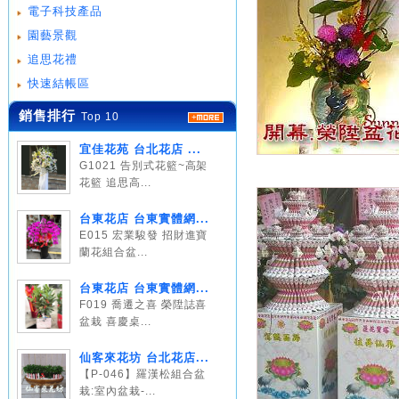
電子科技產品
園藝景觀
追思花禮
快速結帳區
銷售排行
Top 10
宜佳花苑 台北花店 ...
G1021 告別式花籃~高架
花籃 追思高...
台東花店 台東實體網...
E015 宏業駿發 招財進寶
蘭花組合盆...
台東花店 台東實體網...
F019 喬遷之喜 榮陞誌喜
盆栽 喜慶桌...
仙客來花坊 台北花店...
【P-046】羅漢松組合盆
栽:室內盆栽-...