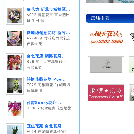
臻花坊 新北市板橋區...
A002 情意花束 百合藍玫
店舖推薦
瑰 生日 情...
愛麗絲創意花坊 新竹...
A2240 新竹花店竹北花店
代客送花
台北花店,網路花店,...
R76 開工大吉花籃(對)、
高架花籃、...
詩情花藝花坊 Poe...
E029 高雅蘭花 仙履蘭 祝
賀蘭花 喜...
台南Sunny花店 ...
U1306 祝賀紅蘭花落地盆
宜佳花苑 台北花店 ...
E064 虎尾蘭觀葉植物組