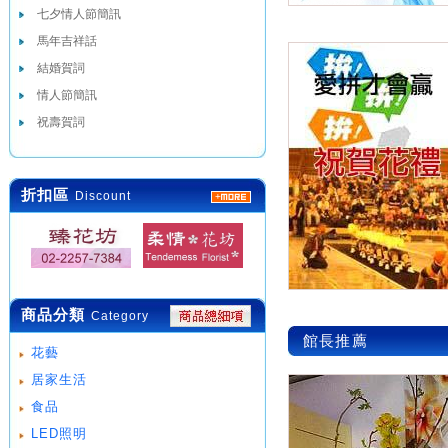
七夕情人節簡訊
馬年吉祥話
結婚賀詞
情人節簡訊
祝壽賀詞
折扣區
Discount
商品分類
Category
館長推薦
花藝
居家生活
食品
LED照明