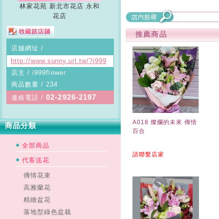
林家花苑 新北市花店 永和
花店
推薦商品
店舖網址 /
http://www.sunny.url.tw/?i999
店主 / i999flower
商品數量 / 234
02-2926-2197
連絡電話 /
A018 燦爛的未來 傳情
商品分類
百合
全部商品
請聯繫店家
代客送花
傳情花束
高雅蘭花
精緻盆花
落地型綠色盆栽