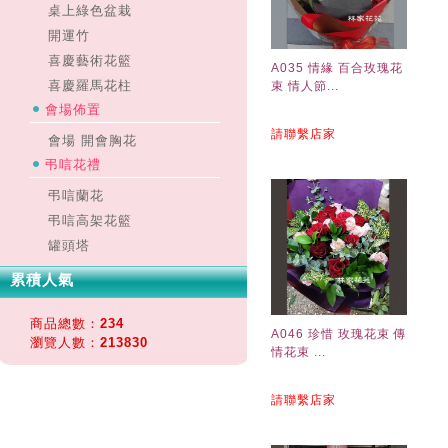
桌上綠色盆栽
開運竹
喜慶藝術花籃
A035 情緣 百合玫瑰花
喜慶羅馬花柱
束 情人節...
會場佈置
請聯繫店家
會場 開會胸花
弔唁花禮
弔唁蘭花
弔唁高架花籃
罐頭塔
累積人氣
商品總數：
234
A046 珍惜 玫瑰花束 傳
瀏覽人數：
213830
情花束 ...
請聯繫店家