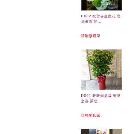
C002 祝賀喜慶盆花 會
場佈置 開...
請聯繫店家
D001 旺旺樹盆栽 喬遷
之喜 榮陞...
請聯繫店家