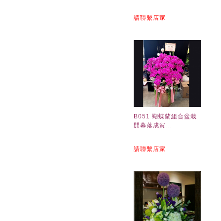
請聯繫店家
B051 蝴蝶蘭組合盆栽
開幕落成賀...
請聯繫店家