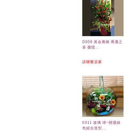
D009 黃金萬兩 喬遷之
喜 榮陞...
請聯繫店家
E011 玻璃 球~開運綠
色組合造型...