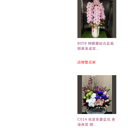
B059 蝴蝶蘭組合盆栽
開幕落成賀...
請聯繫店家
C014 祝賀喜慶盆花 會
場佈置 開...