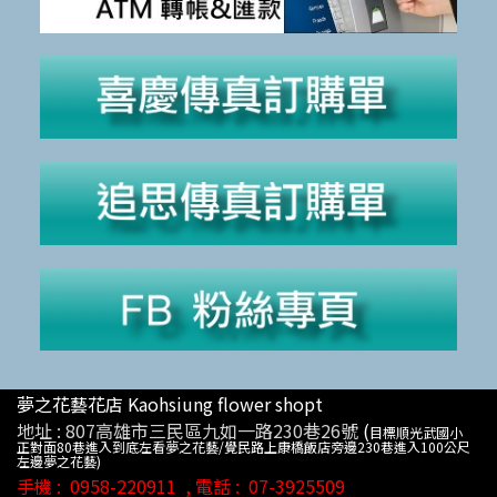
夢之花藝花店 Kaohsiung flower shopt
地址 :
807高雄市三民區九如一路230巷26號
(
目標順光武國小
正對面80巷進入到底左看夢之花藝/覺民路上康橋飯店旁邊230巷進入100公尺
左邊夢之花藝)
手機 :
0958-220911
, 電話 :
07-3925509