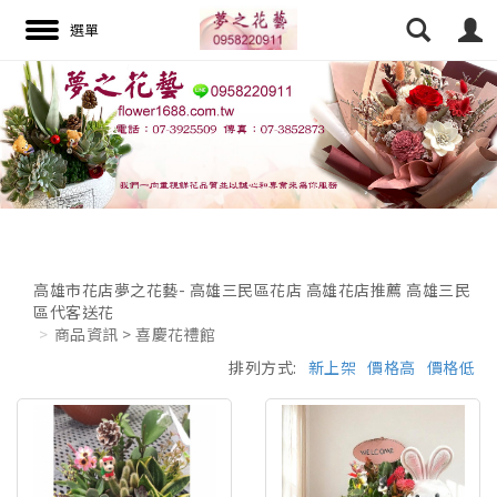
搜尋
高雄市花店夢之花藝- 高雄三民區花店 高雄花店推薦 高雄三民
區代客送花
商品資訊 > 喜慶花禮館
排列方式:
新上架
價格高
價格低