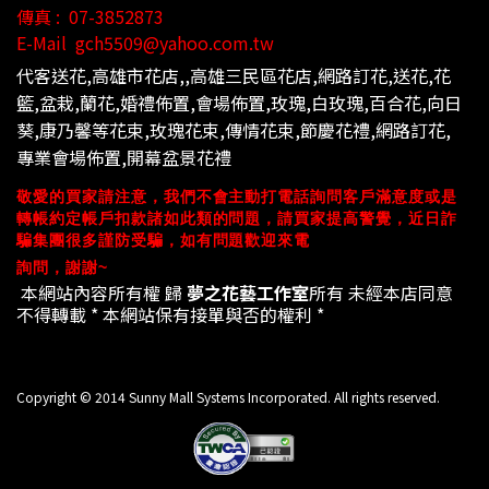
傳真 :
07-3852873
E-Mail
gch5509@yahoo.com.tw
代客送花,高雄市花店,,高雄三民區花店,網路訂花,送
花,花
籃,盆栽,蘭花,婚禮佈置,會場佈置,玫瑰,白玫瑰,百合花,向日
葵,康乃馨等花束,玫瑰花束,傳情花束,節慶花禮,網路訂花,
專業會場佈置,開幕盆
景花禮
敬愛的買家請注意，我們不會主動打電話詢問客戶滿意度或是
轉帳約定帳戶扣款諸如此類的問題，請買家提高警覺，近日詐
騙集團很多謹防受騙，
如有問題歡迎來電
詢問，謝謝~
本網站內容所有權 歸
夢之花藝工作室
所有 未經本店同意
不得轉載 * 本網站
保有接單與否的權利 *
Copyright © 2014 Sunny Mall Systems Incorporated. All rights reserved.