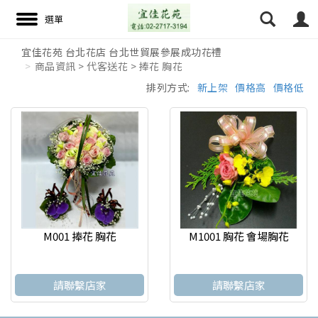
宜佳花苑 台北花店 台北世貿展參展成功花禮
商品資訊 > 代客送花 > 捧花 胸花
搜尋
排列方式:
新上架
價格高
價格低
M001 捧花 胸花
M1001 胸花 會場胸花
請聯繫店家
請聯繫店家