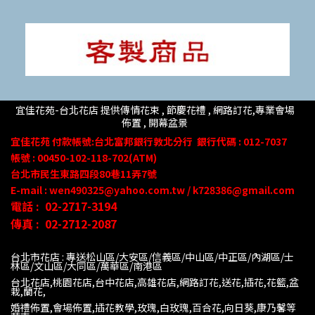
宜佳花苑-台北花店 提供傳情花束 , 節慶花禮 , 網路訂花,
專業會場
佈置 ,
開幕盆景
宜佳花苑
付款帳號
:台北富邦銀行敦北分行
銀行代碼 : 012-7037
帳號 : 00450-102-118-702(ATM)
台北市民生東路四段80
巷
11
弄
7號
E-mail : wen490325@yahoo.com.tw / k728386@gmail.com
電話 :
02-2717-3194
傳真 :
02-2712-2087
台北市花店 : 專送松山區/大安區/信義區/中山區/中正區/內湖區/士
林區/文山區/大同
區/萬華區/南港區
台北花店,桃園花店,台中花店,高雄花店,網路訂花,送花,插花,花籃,盆
栽,蘭花,
婚禮佈置,會場佈置,插花教學,玫瑰,白玫瑰,百合花,向日葵,康乃馨等