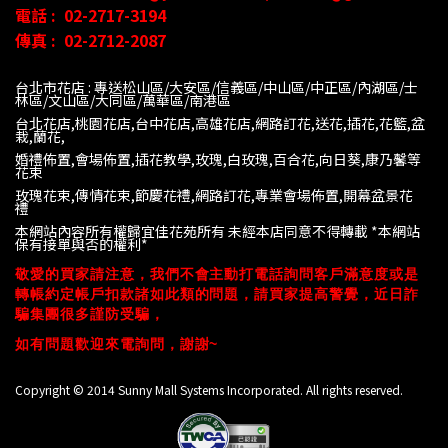
電話 :
02-2717-3194
傳真 :
02-2712-2087
台北市花店 : 專送松山區/大安區/信義區/中山區/中正區/內湖區/士
林區/文山區/大同
區/萬華區/南港區
台北花店,桃園花店,台中花店,高雄花店,網路訂花,送花,插花,花籃,盆
栽,蘭花,
婚禮佈置,會場佈置,插花教學,玫瑰,白玫瑰,百合花,向日葵,康乃馨等
花束
玫瑰花束,傳情花束,節慶花禮,網路訂花,專業會場佈置,開幕盆景花
禮
本網站內容所有權歸宜佳花苑所有 未經本店同意不得轉載 *
本網站
保有接單與否的權利*
敬愛的買家請注意，我們不會主動打電話詢問客戶滿意度或是
轉帳約定帳戶扣款諸如此類的問題，請買家提高警覺，近日詐
騙集團很多謹防受騙，
如有問題歡迎來電詢問，謝謝~
Copyright © 2014 Sunny Mall Systems Incorporated. All rights reserved.