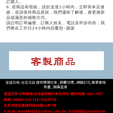
訂購人。
8.若商品有瑕疵，請於送達1小時內，立即與本店連
絡，並請保持商品原狀，我們儘快了解後，會更換新
品或滿意的補救方式。
請註明訂單編號、訂購人姓名、電話及申訴內容，我
們將在工作日24小時內回覆您-謝謝
宜佳花苑-台北花店 提供傳情花束 , 節慶花禮 , 網路訂花,
專業會場
佈置 ,
開幕盆景
宜佳花苑
付款帳號
:台北富邦銀行敦北分行
銀行代碼 : 012-7037
帳號 : 00450-102-118-702(ATM)
台北市民生東路四段80
巷
11
弄
7號
E-mail : wen490325@yahoo.com.tw / k728386@gmail.com