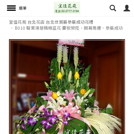
宜佳花苑 台北花店 台北世貿展參展成功花禮
B010 駿業鴻發精緻盆花 慶祝榮陞、開幕喬遷、參展成功
搜尋