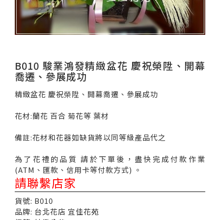
B010 駿業鴻發精緻盆花 慶祝榮陞、開幕
喬遷、參展成功
精緻盆花 慶祝榮陞、開幕喬遷、參展成功
花材:蘭花 百合 菊花等 葉材
備註:花材和花器如缺貨將以同等級產品代之
為了花禮的品質 請於下單後，盡快完成付款作業
(ATM、匯款、信用卡等付款方式) 。
請聯繫店家
貨號: B010
品牌: 台北花店 宜佳花苑