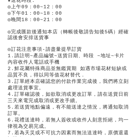
★送花時段.
◎上午09：00~12：00
◎下午01：00~18：00
◎晚間18：00~21：00
◎完成匯款後通知本店（轉帳後敬請告知後5碼）
經確
認後會安排送貨事
◎訂花注意事項-請盡量提早訂貨
1.請註明~產品編號~送貨日期、時段 ~地址~卡片
內容收件人電話或手機
2.鮮花屬特殊商品並無鑑賞期 如遇市場花材短缺或
品質不良，得以同等值花材替代．
3.訂單經本店確認您的付款作業完成後，我們將立刻
處理送貨事宜。
4.訂單確認後，如欲取消或更改訂單，請在送貨日前
三天來電完成取消或更改手續。
5
.
若送貨地點偏遠，有不能送達之情況，將通知取消
訂單。
6.花禮送達時，若無人簽收或收件人刻意拒絕，均一
律視為交易完成。
7.若為天災或不可抗力因素而無法送達時，原價退還