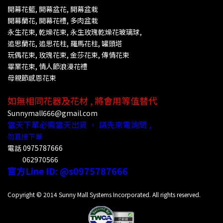
開幕花籃, 開幕盆花, 開幕盆栽
開幕蘭花,
開幕花禮, 多肉盆栽
永生花束, 乾燥花束, 永生玫瑰乾燥花玻璃球,
追思蘭花, 追思花柱, 羅馬花柱, 罐頭塔
玩偶花束, 玫瑰花束, 金莎花束, 傳情花束
畢業花束,
情人節浪漫花禮
母親節感恩花束
如無相同花器及花材 , 將會用等值替代
Sunnymall666@gmail.com
當天下單必需當天出貨 ， 請先來電詢問 ,
勿直接下單
電話
0975787666
062970566
官方Line ID: @s
0975787666
Copyright © 2014 Sunny Mall Systems Incorporated. All rights reserved.