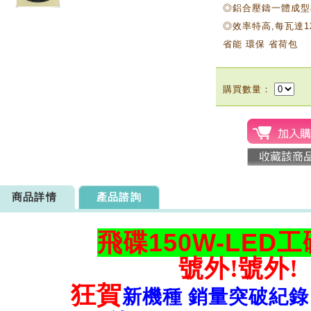
◎鋁合壓鑄一體成型
◎效率特高,每瓦達1
省能 環保 省荷包
購買數量：
商品詳情
產品諮詢
飛碟150W-LED
號外!號外!
狂賀
新機種 銷量突破紀