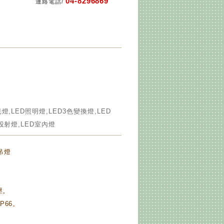
04-8296869
連絡電話/
0
光燈,LED照明燈,LED3色變換燈,LED
D投射燈,LED室內燈
吊燈
壓。
P66。