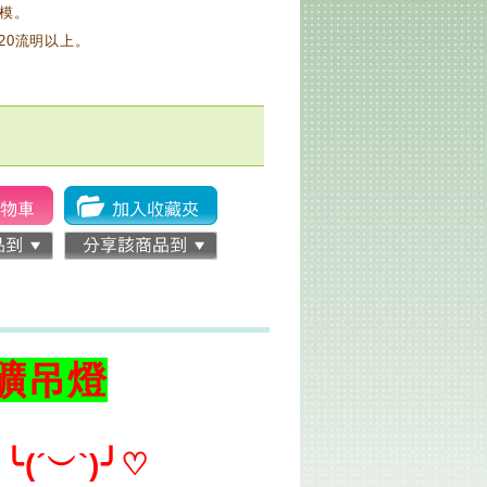
模。
20流明以上。
工礦吊燈
錄
╰(´︶`)╯♡