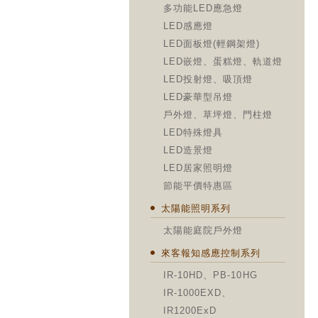
多功能LED應急燈
LED感應燈
LED面板燈(輕鋼架燈)
LED嵌燈、蛋糕燈、軌道燈
LED投射燈、吸頂燈
LED豪華型吊燈
戶外燈、草坪燈、門柱燈
LED特殊燈具
LED造景燈
LED居家照明燈
節能平價特惠區
太陽能照明系列
太陽能庭院戶外燈
來客報知感應控制系列
IR-10HD、PB-10HG
IR-1000EXD、
IR1200ExD