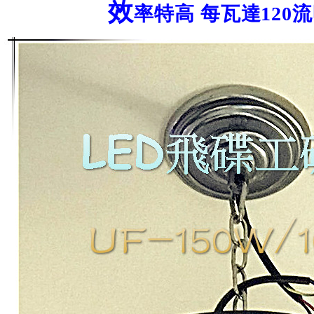
效
率特高 每瓦達120