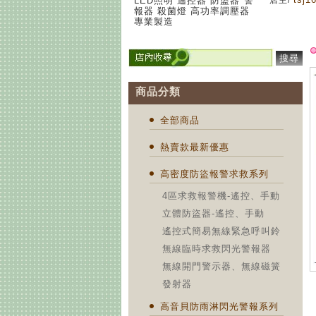
LED照明 遙控器 防盜器 警
店主/
報器 殺菌燈 高功率調壓器
專業製造
搜尋
商品分類
全部商品
熱賣款最新優惠
高密度防盜報警求救系列
4區求救報警機-遙控、手動
立體防盜器-遙控、手動
遙控式簡易無線緊急呼叫鈴
無線臨時求救閃光警報器
無線開門警示器、無線磁簧
發射器
高音貝防雨淋閃光警報系列