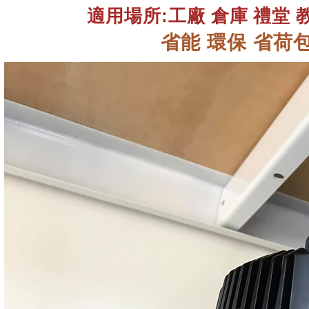
適用場所:工廠 倉庫 禮堂 教
省能 環保 省荷