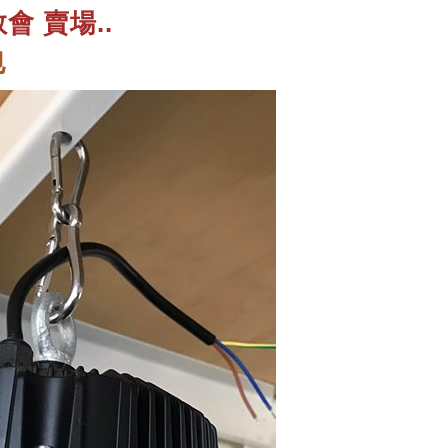
會 賣場..
包