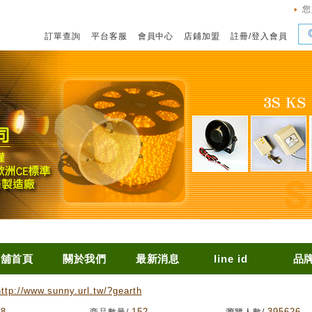
您
訂單查詢
平台客服
會員中心
店鋪加盟
註冊
/
登入會員
店舖首頁
關於我們
最新消息
line id
品
http://www.sunny.url.tw/?gearth
68
152
395626