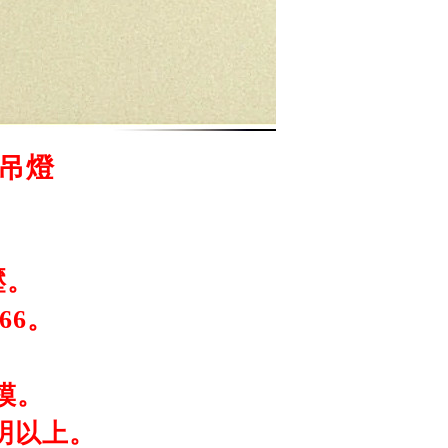
礦吊燈
壓。
66。
模。
流明以上。