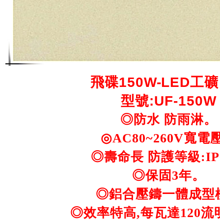
飛碟150W-LED工
型號:UF-150W
◎防水 防雨淋。
◎AC80~260V寬電
◎壽命長 防護等級:IP
◎保固3年。
◎鋁合壓鑄一體成型
◎效率特高,每瓦達120