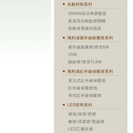
自動控制系列
2000W高功率調壓器
夜就亮自動點燈開關
節能省電補功因器
飛利浦紫外線殺菌燈系列
紫外線殺菌燈/燈管6W
15W
驗鈔燈/燈管TL6W
飛利浦紅外線保暖燈系列
直立式紅外線保暖燈
紅外線保暖燈泡
夾式紅外線保暖燈
LED照明系列
燈泡/燈管/壁燈
條燈/流星燈/聖誕燈
LED工礦吊燈