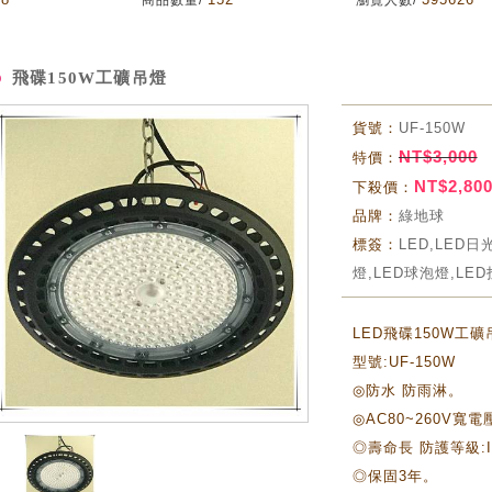
商品數量/
瀏覽人數/
飛碟150W工礦吊燈
貨號：
UF-150W
NT$3,000
特價：
NT$2,80
下殺價：
品牌：
綠地球
標簽：
LED,LED日
燈,LED球泡燈,LE
LED飛碟150W工礦
型號:UF-150W
◎防水 防雨淋。
◎AC80~260V寬電
◎壽命長 防護等級:I
◎保固3年。