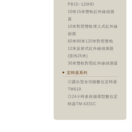
PB15~120HD
10米15米雙軌紅外線偵測
器
10米對照雙軌埋入式紅外線
偵測
60米80米120米對照雙軌
12米反射式紅外線偵測器
(室內25米)
30米雙軌對照紅外線偵測器
定時器系列
◎露出型全功能數位定時器
TM619
◎24小時多段循環型數位定
時器TM-6331C