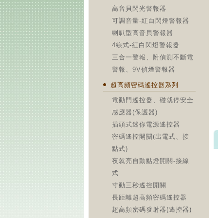
高音貝閃光警報器
可調音量-紅白閃燈警報器
喇叭型高音貝警報器
4線式-紅白閃燈警報器
三合一警報、附偵測不斷電
警報、9V偵煙警報器
超高頻密碼遙控器系列
電動門遙控器、碰就停安全
感應器(保護器)
插頭式迷你電源遙控器
密碼遙控開關(出電式、接
點式)
夜就亮自動點燈開關-接線
式
寸動三秒遙控開關
長距離超高頻密碼遙控器
超高頻密碼發射器(遙控器)