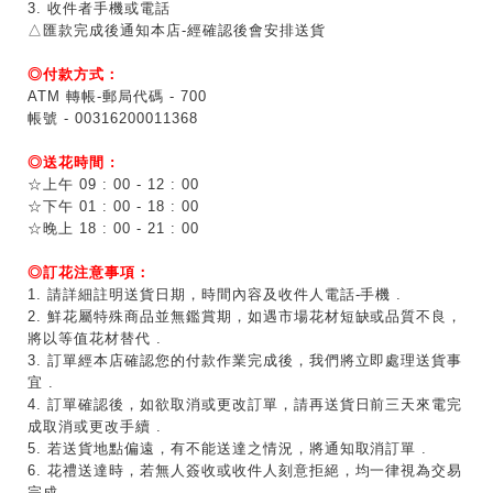
3. 收件者手機或電話
△匯款完成後通知本店-經確認後會安排送貨
◎付款方式：
ATM 轉帳-郵局代碼 - 700
帳號 - 00316200011368
◎送花時間 :
☆上午 09 : 00 - 12 : 00
☆下午 01 : 00 - 18 : 00
☆晚上 18 : 00 - 21 : 00
◎訂花注意事項：
1. 請詳細註明送貨日期，時間內容及收件人電話-手機 .
2. 鮮花屬特殊商品並無鑑賞期，如遇市場花材短缺或品質不良，
將以等值花材替代 .
3. 訂單經本店確認您的付款作業完成後，我們將立即處理送貨事
宜 .
4. 訂單確認後，如欲取消或更改訂單，請再送貨日前三天來電完
成取消或更改手續 .
5. 若送貨地點偏遠，有不能送達之情況，將通知取消訂單 .
6. 花禮送達時，若無人簽收或收件人刻意拒絕，均一律視為交易
完成 .